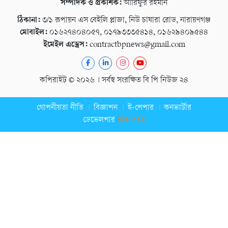
সম্পাদক ও প্রকাশক:
আরিফুর রহমান
ঠিকানা:
৩/১ রূপায়ন এস বেইলি প্লাজা, নিউ চাষারা রোড, নারায়ণগঞ্জ
মোবাইল:
০১৬২৭৪০৪০৫৭, ০১৭৯৩৩৩৫৪১৪, ০১৬২৯৪০৯৫৪৪
ইমেইল এড্রেস:
contractbpnews@gmail.com
কপিরাইট © ২০২৬ । সর্বস্ব সংরক্ষিত বি পি নিউজ ২৪
গোপনীয়তা নীতি
বিজ্ঞাপন
ই-পেপার
কনভার্টার
ডেভেলপার
টেক তরঙ্গ