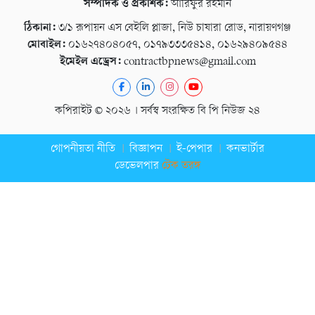
সম্পাদক ও প্রকাশক:
আরিফুর রহমান
ঠিকানা:
৩/১ রূপায়ন এস বেইলি প্লাজা, নিউ চাষারা রোড, নারায়ণগঞ্জ
মোবাইল:
০১৬২৭৪০৪০৫৭, ০১৭৯৩৩৩৫৪১৪, ০১৬২৯৪০৯৫৪৪
ইমেইল এড্রেস:
contractbpnews@gmail.com
কপিরাইট © ২০২৬ । সর্বস্ব সংরক্ষিত বি পি নিউজ ২৪
গোপনীয়তা নীতি
বিজ্ঞাপন
ই-পেপার
কনভার্টার
ডেভেলপার
টেক তরঙ্গ