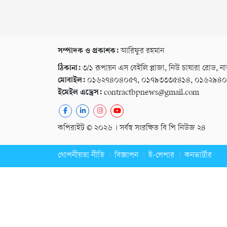
সম্পাদক ও প্রকাশক:
আরিফুর রহমান
ঠিকানা:
৩/১ রূপায়ন এস বেইলি প্লাজা, নিউ চাষারা রোড, না
মোবাইল:
০১৬২৭৪০৪০৫৭, ০১৭৯৩৩৩৫৪১৪, ০১৬২৯৪
ইমেইল এড্রেস:
contractbpnews@gmail.com
কপিরাইট © ২০২৬ । সর্বস্ব সংরক্ষিত বি পি নিউজ ২৪
গোপনীয়তা নীতি
বিজ্ঞাপন
ই-পেপার
কনভার্টার