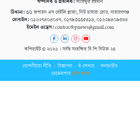
সম্পাদক ও প্রকাশক:
আরিফুর রহমান
ঠিকানা:
৩/১ রূপায়ন এস বেইলি প্লাজা, নিউ চাষারা রোড, নারায়ণগঞ্জ
মোবাইল:
০১৬২৭৪০৪০৫৭, ০১৭৯৩৩৩৫৪১৪, ০১৬২৯৪০৯৫৪৪
ইমেইল এড্রেস:
contractbpnews@gmail.com
কপিরাইট © ২০২৬ । সর্বস্ব সংরক্ষিত বি পি নিউজ ২৪
গোপনীয়তা নীতি
বিজ্ঞাপন
ই-পেপার
কনভার্টার
ডেভেলপার
টেক তরঙ্গ