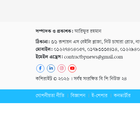
সম্পাদক ও প্রকাশক:
আরিফুর রহমান
ঠিকানা:
৩/১ রূপায়ন এস বেইলি প্লাজা, নিউ চাষারা রোড, না
মোবাইল:
০১৬২৭৪০৪০৫৭, ০১৭৯৩৩৩৫৪১৪, ০১৬২৯৪
ইমেইল এড্রেস:
contractbpnews@gmail.com
কপিরাইট © ২০২৬ । সর্বস্ব সংরক্ষিত বি পি নিউজ ২৪
গোপনীয়তা নীতি
বিজ্ঞাপন
ই-পেপার
কনভার্টার