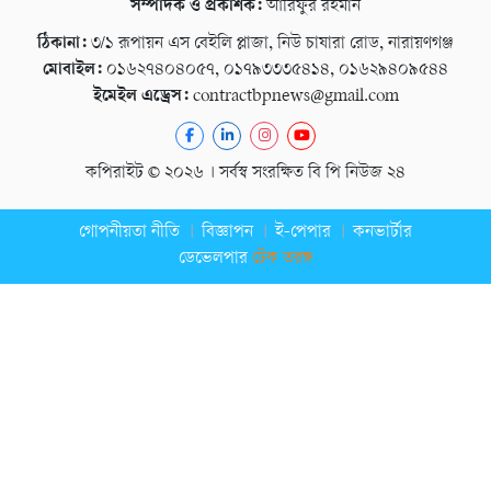
সম্পাদক ও প্রকাশক:
আরিফুর রহমান
ঠিকানা:
৩/১ রূপায়ন এস বেইলি প্লাজা, নিউ চাষারা রোড, নারায়ণগঞ্জ
মোবাইল:
০১৬২৭৪০৪০৫৭, ০১৭৯৩৩৩৫৪১৪, ০১৬২৯৪০৯৫৪৪
ইমেইল এড্রেস:
contractbpnews@gmail.com
কপিরাইট © ২০২৬ । সর্বস্ব সংরক্ষিত বি পি নিউজ ২৪
গোপনীয়তা নীতি
বিজ্ঞাপন
ই-পেপার
কনভার্টার
ডেভেলপার
টেক তরঙ্গ