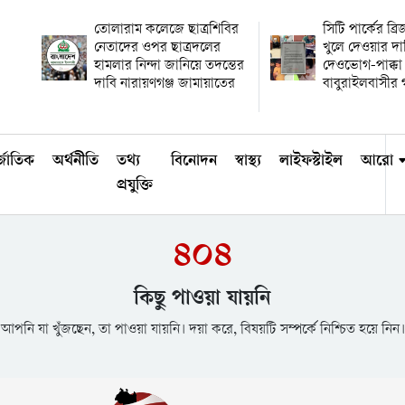
তোলারাম কলেজে ছাত্রশিবির
সিটি পার্কের ব্র
নেতাদের ওপর ছাত্রদলের
খুলে দেওয়ার দা
হামলার নিন্দা জানিয়ে তদন্তের
দেওভোগ-পাক্কা
দাবি নারায়ণগঞ্জ জামায়াতের
বাবুরাইলবাসীর গণ
্জাতিক
অর্থনীতি
তথ্য
বিনোদন
স্বাস্থ্য
লাইফস্টাইল
আরো
প্রযুক্তি
৪০৪
কিছু পাওয়া যায়নি
আপনি যা খুঁজছেন, তা পাওয়া যায়নি। দয়া করে, বিষয়টি সম্পর্কে নিশ্চিত হয়ে নিন।