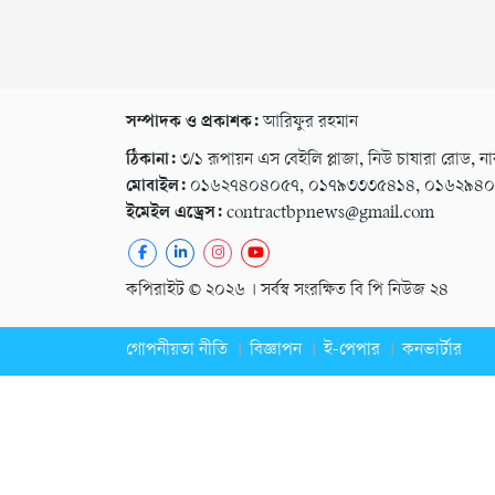
সম্পাদক ও প্রকাশক:
আরিফুর রহমান
ঠিকানা:
৩/১ রূপায়ন এস বেইলি প্লাজা, নিউ চাষারা রোড, না
মোবাইল:
০১৬২৭৪০৪০৫৭, ০১৭৯৩৩৩৫৪১৪, ০১৬২৯৪
ইমেইল এড্রেস:
contractbpnews@gmail.com
কপিরাইট © ২০২৬ । সর্বস্ব সংরক্ষিত বি পি নিউজ ২৪
গোপনীয়তা নীতি
বিজ্ঞাপন
ই-পেপার
কনভার্টার