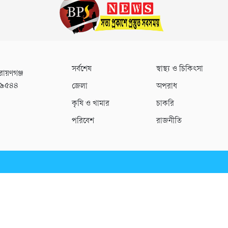
সর্বশেষ
স্বাস্থ্য ও চিকিৎসা
রায়ণগঞ্জ
০৯৫৪৪
জেলা
অপরাধ
কৃষি ও খামার
চাকরি
পরিবেশ
রাজনীতি