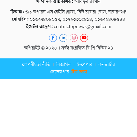
সম্পাদক ও প্রকাশক:
আরিফুর রহমান
ঠিকানা:
৩/১ রূপায়ন এস বেইলি প্লাজা, নিউ চাষারা রোড, নারায়ণগঞ্জ
মোবাইল:
০১৬২৭৪০৪০৫৭, ০১৭৯৩৩৩৫৪১৪, ০১৬২৯৪০৯৫৪৪
ইমেইল এড্রেস:
contractbpnews@gmail.com
কপিরাইট © ২০২৬ । সর্বস্ব সংরক্ষিত বি পি নিউজ ২৪
গোপনীয়তা নীতি
বিজ্ঞাপন
ই-পেপার
কনভার্টার
ডেভেলপার
টেক তরঙ্গ