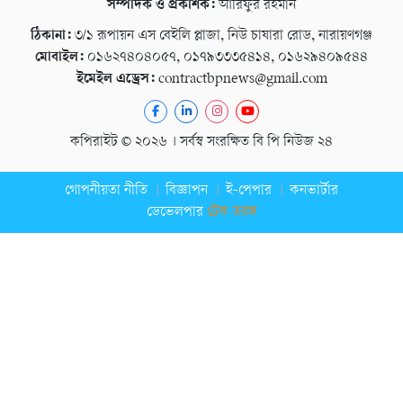
সম্পাদক ও প্রকাশক:
আরিফুর রহমান
ঠিকানা:
৩/১ রূপায়ন এস বেইলি প্লাজা, নিউ চাষারা রোড, নারায়ণগঞ্জ
মোবাইল:
০১৬২৭৪০৪০৫৭, ০১৭৯৩৩৩৫৪১৪, ০১৬২৯৪০৯৫৪৪
ইমেইল এড্রেস:
contractbpnews@gmail.com
কপিরাইট © ২০২৬ । সর্বস্ব সংরক্ষিত বি পি নিউজ ২৪
গোপনীয়তা নীতি
বিজ্ঞাপন
ই-পেপার
কনভার্টার
ডেভেলপার
টেক তরঙ্গ