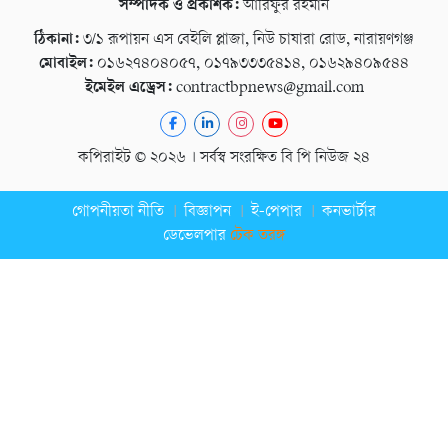
সম্পাদক ও প্রকাশক:
আরিফুর রহমান
ঠিকানা:
৩/১ রূপায়ন এস বেইলি প্লাজা, নিউ চাষারা রোড, নারায়ণগঞ্জ
মোবাইল:
০১৬২৭৪০৪০৫৭, ০১৭৯৩৩৩৫৪১৪, ০১৬২৯৪০৯৫৪৪
ইমেইল এড্রেস:
contractbpnews@gmail.com
কপিরাইট © ২০২৬ । সর্বস্ব সংরক্ষিত বি পি নিউজ ২৪
গোপনীয়তা নীতি
বিজ্ঞাপন
ই-পেপার
কনভার্টার
ডেভেলপার
টেক তরঙ্গ