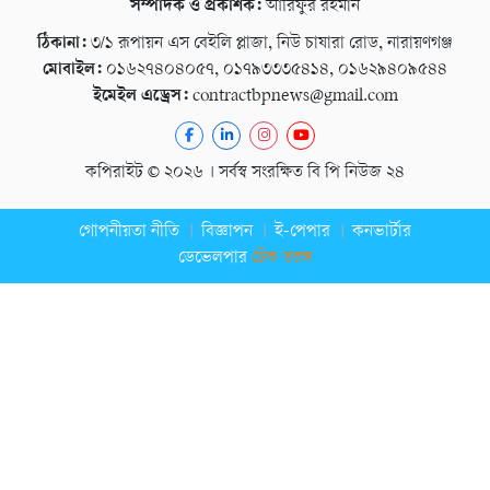
সম্পাদক ও প্রকাশক:
আরিফুর রহমান
ঠিকানা:
৩/১ রূপায়ন এস বেইলি প্লাজা, নিউ চাষারা রোড, নারায়ণগঞ্জ
মোবাইল:
০১৬২৭৪০৪০৫৭, ০১৭৯৩৩৩৫৪১৪, ০১৬২৯৪০৯৫৪৪
ইমেইল এড্রেস:
contractbpnews@gmail.com
কপিরাইট © ২০২৬ । সর্বস্ব সংরক্ষিত বি পি নিউজ ২৪
গোপনীয়তা নীতি
বিজ্ঞাপন
ই-পেপার
কনভার্টার
ডেভেলপার
টেক তরঙ্গ