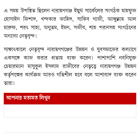
এ সময় উপস্থিত ছিলেন নারায়ণগঞ্জ ইয়ুথ সার্কেলের সংগঠক মাহফুজ
হোসাইন জিশাদ, খন্দকার জাহিদ, সাকিব গাজী, আব্দুল্লাহ আল
মারুফ, শরৎ সাহা, অনুতম, ইমন, সজীব, শাহ পরানসহ সংগঠনের
অন্যান্য নেতৃবৃন্দ।
সাক্ষাৎকালে নেতৃবৃন্দ নারায়ণগঞ্জের উন্নয়ন ও যুবসমাজের কল্যাণে
একসঙ্গে কাজ করার প্রত্যয় ব্যক্ত করেন। পাশাপাশি নবনিযুক্ত
চেয়ারম্যান মাসুকুল ইসলাম রাজীবের নেতৃত্বে নারায়ণগঞ্জ উন্নয়ন
কর্তৃপক্ষের কার্যক্রম আরও গতিশীল হবে বলে আশাবাদ ব্যক্ত করেন
তারা।
আপনার মতামত লিখুন