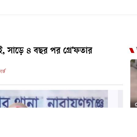
ই, সাড়ে ৪ বছর পর গ্রে'ফতার
র্ড
স