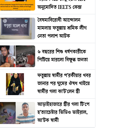
অনুমোদিত IELTS কেন্দ্র
বৈষম্যবিরোধী আন্দোলন
মামলায় ফতুল্লায় শ্রমিক লীগ
নেতা পলাশ আটক
৬ বছরের শিশু ধর্ষণকারীকে
পিটিয়ে মারলো বিক্ষুব্ধ জনতা
ফতুল্লায় স্বামীর প'রকীয়ার খবর
জানার পর ঘুমের ঔষধ খাইয়ে
স্বামীর গলা কা'ট'লেন স্ত্রী
আড়াইহাজারে স্ত্রীর গলা টি'পে
হ'ত্যাচেষ্টার ভিডিও ভাইরাল,
আ'টক স্বামী