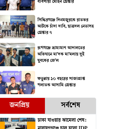
ব্যবসায়ী মোহন গ্রেপ্তার
সিদ্ধিরগঞ্জে দিনমজুরকে রাতভর
আটকে চাঁদা দাবি, ছাত্রদল নেতাসহ
গ্রেপ্তার ৭
রূপগঞ্জে ভ্রাম্যমাণ আদালতের
অভিযানে মা'দক মা'মলায় দুই
যুবকের জে'ল
ফতুল্লায় ১০ বছরের সাজাপ্রাপ্ত
পলাতক আসামি গ্রেপ্তার
জনপ্রিয়
সর্বশেষ
ঢাকা যাওয়ার ঝামেলা শেষ:
নারায়ণগঞ্জে চালু হলো IDP