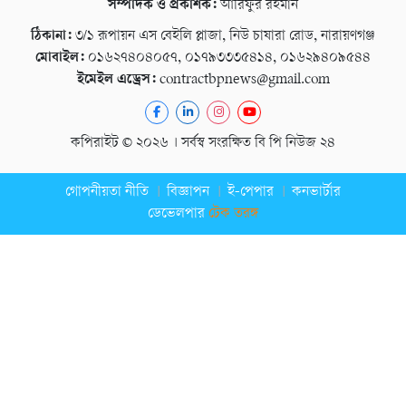
সম্পাদক ও প্রকাশক:
আরিফুর রহমান
ঠিকানা:
৩/১ রূপায়ন এস বেইলি প্লাজা, নিউ চাষারা রোড, নারায়ণগঞ্জ
মোবাইল:
০১৬২৭৪০৪০৫৭, ০১৭৯৩৩৩৫৪১৪, ০১৬২৯৪০৯৫৪৪
ইমেইল এড্রেস:
contractbpnews@gmail.com
কপিরাইট © ২০২৬ । সর্বস্ব সংরক্ষিত বি পি নিউজ ২৪
গোপনীয়তা নীতি
বিজ্ঞাপন
ই-পেপার
কনভার্টার
ডেভেলপার
টেক তরঙ্গ