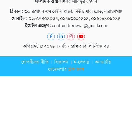
সম্পাদক ও প্রকাশক:
আরিফুর রহমান
ঠিকানা:
৩/১ রূপায়ন এস বেইলি প্লাজা, নিউ চাষারা রোড, নারায়ণগঞ্জ
মোবাইল:
০১৬২৭৪০৪০৫৭, ০১৭৯৩৩৩৫৪১৪, ০১৬২৯৪০৯৫৪৪
ইমেইল এড্রেস:
contractbpnews@gmail.com
কপিরাইট © ২০২৬ । সর্বস্ব সংরক্ষিত বি পি নিউজ ২৪
গোপনীয়তা নীতি
বিজ্ঞাপন
ই-পেপার
কনভার্টার
ডেভেলপার
টেক তরঙ্গ