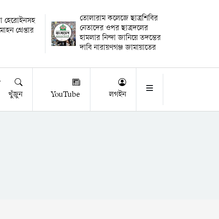
তোলারাম কলেজে ছাত্রশিবির
াতা হেরোইনসহ
নেতাদের ওপর ছাত্রদলের
োহন গ্রেপ্তার
হামলার নিন্দা জানিয়ে তদন্তের
দাবি নারায়ণগঞ্জ জামায়াতের
খুঁজুন
YouTube
লগইন