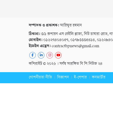
সম্পাদক ও প্রকাশক:
আরিফুর রহমান
ঠিকানা:
৩/১ রূপায়ন এস বেইলি প্লাজা, নিউ চাষারা রোড, না
মোবাইল:
০১৬২৭৪০৪০৫৭, ০১৭৯৩৩৩৫৪১৪, ০১৬২৯৪
ইমেইল এড্রেস:
contractbpnews@gmail.com
কপিরাইট © ২০২৬ । সর্বস্ব সংরক্ষিত বি পি নিউজ ২৪
গোপনীয়তা নীতি
বিজ্ঞাপন
ই-পেপার
কনভার্টার