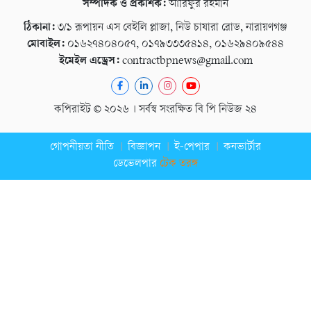
সম্পাদক ও প্রকাশক:
আরিফুর রহমান
ঠিকানা:
৩/১ রূপায়ন এস বেইলি প্লাজা, নিউ চাষারা রোড, নারায়ণগঞ্জ
মোবাইল:
০১৬২৭৪০৪০৫৭, ০১৭৯৩৩৩৫৪১৪, ০১৬২৯৪০৯৫৪৪
ইমেইল এড্রেস:
contractbpnews@gmail.com
কপিরাইট © ২০২৬ । সর্বস্ব সংরক্ষিত বি পি নিউজ ২৪
গোপনীয়তা নীতি
বিজ্ঞাপন
ই-পেপার
কনভার্টার
ডেভেলপার
টেক তরঙ্গ