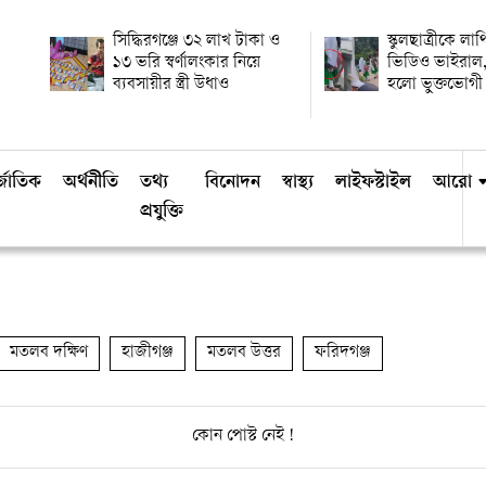
সিদ্ধিরগঞ্জে ৩২ লাখ টাকা ও
স্কুলছাত্রীকে লা
১৩ ভরি স্বর্ণালংকার নিয়ে
ভিডিও ভাইরাল,
ব্যবসায়ীর স্ত্রী উধাও
হলো ভুক্তভোগী
্জাতিক
অর্থনীতি
তথ্য
বিনোদন
স্বাস্থ্য
লাইফস্টাইল
আরো
প্রযুক্তি
মতলব দক্ষিণ
হাজীগঞ্জ
মতলব উত্তর
ফরিদগঞ্জ
কোন পোস্ট নেই !