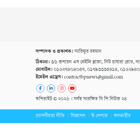
সম্পাদক ও প্রকাশক:
আরিফুর রহমান
ঠিকানা:
৩/১ রূপায়ন এস বেইলি প্লাজা, নিউ চাষারা রোড, না
মোবাইল:
০১৬২৭৪০৪০৫৭, ০১৭৯৩৩৩৫৪১৪, ০১৬২৯৪
ইমেইল এড্রেস:
contractbpnews@gmail.com
কপিরাইট © ২০২৬ । সর্বস্ব সংরক্ষিত বি পি নিউজ ২৪
গোপনীয়তা নীতি
বিজ্ঞাপন
ই-পেপার
কনভার্টার