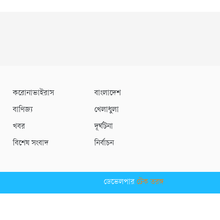
করোনাভাইরাস
বাংলাদেশ
বাণিজ্য
খেলাধুলা
খবর
দূর্ঘটনা
বিশেষ সংবাদ
নির্বাচন
ডেভেলপার
টেক তরঙ্গ