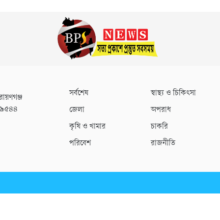
সর্বশেষ
স্বাস্থ্য ও চিকিৎসা
রায়ণগঞ্জ
০৯৫৪৪
জেলা
অপরাধ
কৃষি ও খামার
চাকরি
পরিবেশ
রাজনীতি