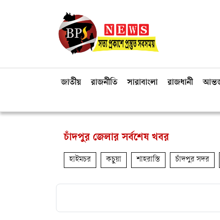
জাতীয়
রাজনীতি
সারাবাংলা
রাজধানী
আন্তর
চাঁদপুর জেলার সর্বশেষ খবর
হাইমচর
কচুয়া
শাহরাস্তি
চাঁদপুর সদর