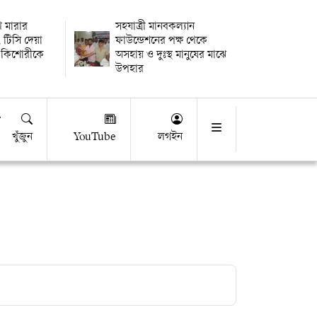
থি মারার
সহযাত্রী মানবকল্যান
 টিসি দেয়া
ফাউন্ডেশনের পক্ষ থেকে
 কিশোরীকে
অসহায় ও দুঃস্থ মানুষের মাঝে
উপহার
খুঁজুন
YouTube
লগইন