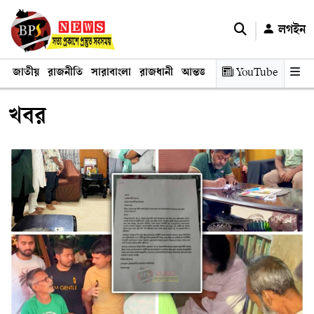
লগইন
জাতীয়
রাজনীতি
সারাবাংলা
রাজধানী
আন্তর্জাতিক
YouTube
অর্থনীতি
তথ্য প্রযুক
খবর