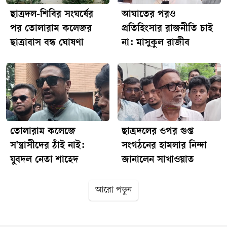
ছাত্রদল-শিবির সংঘর্ষের
আঘাতের পরও
পর তোলারাম কলেজর
প্রতিহিংসার রাজনীতি চাই
ছাত্রাবাস বন্ধ ঘোষণা
না: মাসুকুল রাজীব
তোলারাম কলেজে
ছাত্রদলের ওপর গুপ্ত
স'ন্ত্রাসীদের ঠাঁই নাই:
সংগঠনের হামলার নিন্দা
যুবদল নেতা শাহেদ
জানালেন সাখাওয়াত
আরো পড়ুন