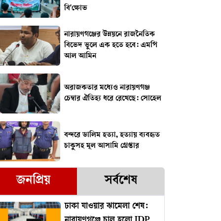
বি'ক্ষোভ
নারায়ণগঞ্জের উন্নয়নে রাজনৈতিক
বিভেদ ভুলে এক হতে হবে: এমপি
আল আমিন
অরাজকতার মধ্যেও নারায়ণগঞ্জ
চেম্বার ঐতিহ্য ধরে রেখেছে: সোহেল
বন্দরে ডালিম হত্যা, হত্যায় ব্যবহৃত
চাকুসহ মূল আসামি গ্রেপ্তার
জনপ্রিয়
সর্বশেষ
ঢাকা যাওয়ার ঝামেলা শেষ:
নারায়ণগঞ্জে চালু হলো IDP