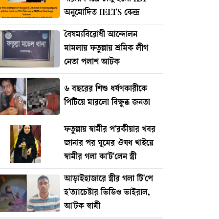
অনুমোদিত IELTS কেন্দ্র
বৈষম্যবিরোধী আন্দোলন
মামলায় ফতুল্লায় শ্রমিক লীগ
নেতা পলাশ আটক
৬ বছরের শিশু ধর্ষণকারীকে
পিটিয়ে মারলো বিক্ষুব্ধ জনতা
ফতুল্লায় স্বামীর প'রকীয়ার খবর
জানার পর ঘুমের ঔষধ খাইয়ে
স্বামীর গলা কা'ট'লেন স্ত্রী
আড়াইহাজারে স্ত্রীর গলা টি'পে
হ'ত্যাচেষ্টার ভিডিও ভাইরাল,
আ'টক স্বামী