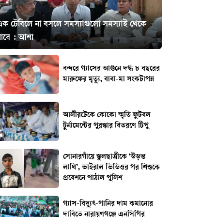
এক টেবিলে না বসলে সমস্যাগুলো সমস্যাই থেকে
যাবে : আশা
বন্দরে গ্যাসের আগুনে দগ্ধ ৮ বছরের
মারুফের মৃত্যু, বাবা-মা সংকটাপন্ন
আলীরটেকে কোকো স্মৃতি ফুটবল
টুর্নামেন্টের পুরস্কার বিতরণে টিপু
সোনারগাঁয়ে স্কুলছাত্রীকে ‘উড়ন্ত
লাথি’, ভাইরাল ভিডিওর পর শিশুকে
প্রবেশনে পাঠাল পুলিশ
গ্যাস-বিদ্যুৎ-পানির দাম কমানোর
দাবিতে নারায়ণগঞ্জে এনসিপির