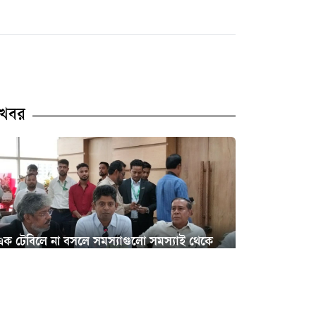
চাষাড়া পর্যন্ত মেট্রোরেল প্রকল্পে
অগ্রগতি, প্রধানমন্ত্রীর কার্যালয়
পরবর্তী কার্যক্রমের নির্দেশ
নারী আইনজীবীকে ঘুষি
মারলেন টিপু
খবর
বদলের ইঙ্গিত নারায়ণগঞ্জ
বিএনপিতে
মালবাহী গাড়ির সাথে বাইকের
সংঘর্ষ—বক্তাবলীতে নিহত ১,
এক টেবিলে না বসলে সমস্যাগুলো সমস্যাই থেকে
আহত ২
যাবে : আশা
নারায়ণগঞ্জ সদরের ১৩ পশুর
বন্দরে গ্যাসের আগুনে দগ্ধ ৮ বছরের
হাটের ইজারা পেলেন যারা