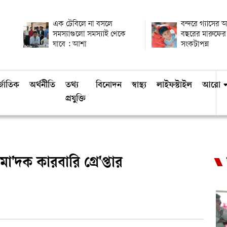
এক টেবিলে না বসলে
বন্দরে গ্যাসের 
সমস্যাগুলো সমস্যাই থেকে
বছরের মারুফের ম
যাবে : আশা
সংকটাপন্ন
্জাতিক
অর্থনীতি
তথ্য
বিনোদন
স্বাস্থ্য
লাইফস্টাইল
আরো
প্রযুক্তি
া'দক কারবারি গ্রে'প্তার