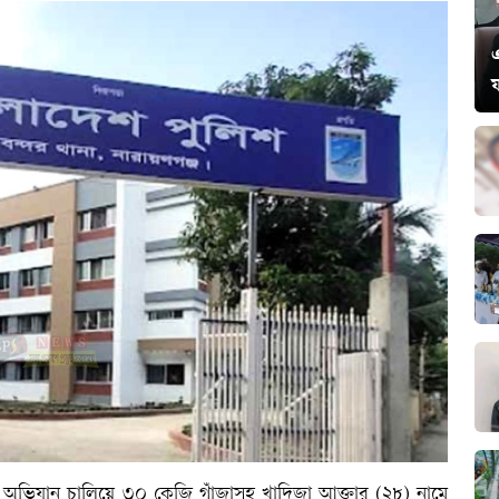
য় অভিযান চালিয়ে ৩০ কেজি গাঁজাসহ খাদিজা আক্তার (২৮) নামে