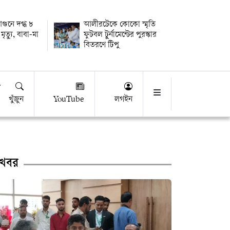
আগুনে দগ্ধ ৮
আলীরটেকে কোকো স্মৃতি
ৃত্যু, বাবা-মা
ফুটবল টুর্নামেন্টের পুরস্কার
বিতরণে টিপু
খুঁজুন
YouTube
লগইন
খবর