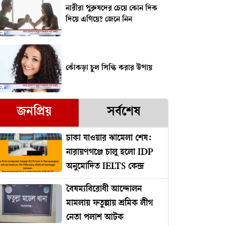
নারীরা পুরুষদের চেয়ে কোন দিক
দিয়ে এগিয়ে? জেনে নিন
কোঁকড়া চুল সিল্কি করার উপায়
জনপ্রিয়
সর্বশেষ
ঢাকা যাওয়ার ঝামেলা শেষ:
নারায়ণগঞ্জে চালু হলো IDP
অনুমোদিত IELTS কেন্দ্র
বৈষম্যবিরোধী আন্দোলন
মামলায় ফতুল্লায় শ্রমিক লীগ
নেতা পলাশ আটক