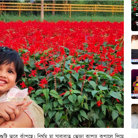
ম
ুটি জ্বরে কাঁপছে। নির্ঘুম মা সারারাত ভেজা কাপড় কপালে দিয়ে