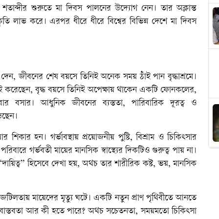
শ শতাব্দীর শুরুতে মা দিবস পালনের উদ্যোগ নেন। তার অক্লান্ত
 স্বীকৃতি লাভ করে। এরপর ধীরে ধীরে বিশ্বের বিভিন্ন দেশে মা দিবস
য়ে দেন, জীবনের শেষ বয়সে তিনিই অনেক সময় ঠাঁই পান বৃদ্ধাশ্রমে।
ড়াই করেছেন, বৃদ্ধ বয়সে তিনিই অপেক্ষায় থাকেন একটি ফোনকলের,
র বসার। আধুনিক জীবনের ব্যস্ততা, পারিবারিক দূরত্ব ও
ড়ছেন।
লার শিকার হন। গর্ভাবস্থায় প্রয়োজনীয় পুষ্টি, বিশ্রাম ও চিকিৎসার
ে গর্ভবতী মায়ের মানসিক স্বাস্থ্যের দিকটিও গুরুত্ব পায় না।
দায়িত্ব” হিসেবে দেখা হয়, অথচ তার শারীরিক কষ্ট, ভয়, মানসিক
টিলতায় মায়েদের মৃত্যু ঘটে। একটি নতুন প্রাণ পৃথিবীতে আনতে
ম বাস্তবতা আর কী হতে পারে? অথচ সচেতনতা, সময়মতো চিকিৎসা