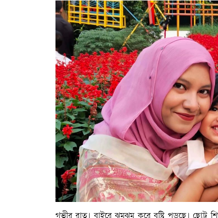
গভীর রাত। বাইরে ঝমঝম করে বৃষ্টি পড়ছে। ছোট্ট শিশ