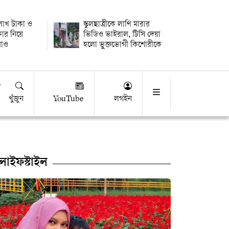
 লাখ টাকা ও
স্কুলছাত্রীকে লাথি মারার
কার নিয়ে
ভিডিও ভাইরাল, টিসি দেয়া
উধাও
হলো ভুক্তভোগী কিশোরীকে
খুঁজুন
YouTube
লগইন
লাইফস্টাইল