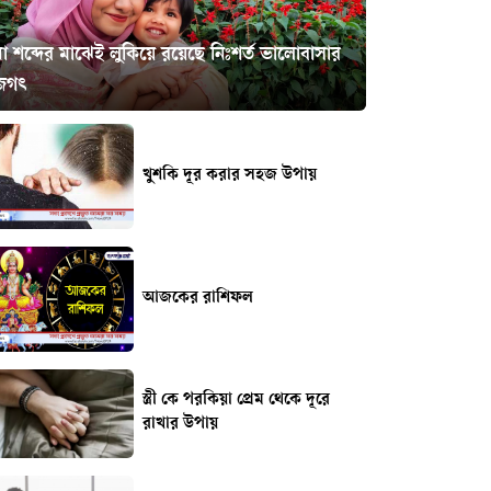
া শব্দের মাঝেই লুকিয়ে রয়েছে নিঃশর্ত ভালোবাসার
জগৎ
খুশকি দূর করার সহজ উপায়
আজকের রাশিফল
স্ত্রী কে পরকিয়া প্রেম থেকে দূরে
রাখার উপায়