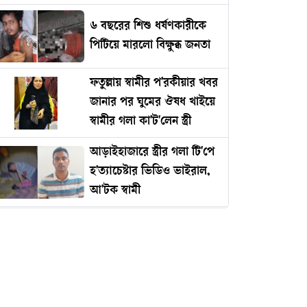
৬ বছরের শিশু ধর্ষণকারীকে
পিটিয়ে মারলো বিক্ষুব্ধ জনতা
ফতুল্লায় স্বামীর প'রকীয়ার খবর
জানার পর ঘুমের ঔষধ খাইয়ে
স্বামীর গলা কা'ট'লেন স্ত্রী
আড়াইহাজারে স্ত্রীর গলা টি'পে
হ'ত্যাচেষ্টার ভিডিও ভাইরাল,
আ'টক স্বামী
নারী আইনজীবীকে ঘুষি
মারলেন টিপু
চাষাড়া পর্যন্ত মেট্রোরেল প্রকল্পে
অগ্রগতি, প্রধানমন্ত্রীর কার্যালয়