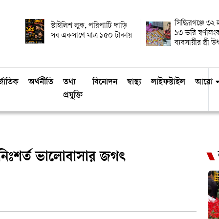
সিদ্ধিরগঞ্জে ৩২
স্টাইলিশ লুক, পরিপাটি দাড়ি
১৩ ভরি স্বর্ণালং
সব একসাথে মাত্র ১৫০ টাকায়
ব্যবসায়ীর স্ত্রী 
্জাতিক
অর্থনীতি
তথ্য
বিনোদন
স্বাস্থ্য
লাইফস্টাইল
আরো
প্রযুক্তি
 নিঃশর্ত ভালোবাসার জগৎ