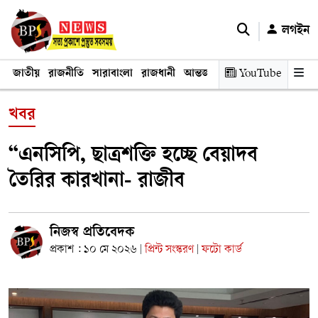
লগইন
জাতীয়
রাজনীতি
সারাবাংলা
রাজধানী
আন্তর্জাতিক
YouTube
অর্থনীতি
তথ্য প্রযুক
খবর
“এনসিপি, ছাত্রশক্তি হচ্ছে বেয়াদব
তৈরির কারখানা- রাজীব
নিজস্ব প্রতিবেদক
প্রকাশ : ১০ মে ২০২৬
প্রিন্ট সংস্করণ
ফটো কার্ড
|
|