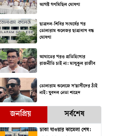
আগস্ট গণমিছিল ঘোষণা
ছাত্রদল-শিবির সংঘর্ষের পর
তোলারাম কলেজর ছাত্রাবাস বন্ধ
ঘোষণা
আঘাতের পরও প্রতিহিংসার
রাজনীতি চাই না: মাসুকুল রাজীব
তোলারাম কলেজে স'ন্ত্রাসীদের ঠাঁই
নাই: যুবদল নেতা শাহেদ
জনপ্রিয়
সর্বশেষ
ঢাকা যাওয়ার ঝামেলা শেষ: