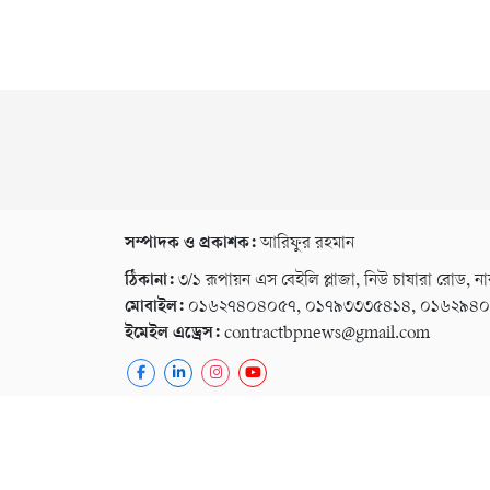
সম্পাদক ও প্রকাশক:
আরিফুর রহমান
ঠিকানা:
৩/১ রূপায়ন এস বেইলি প্লাজা, নিউ চাষারা রোড, না
মোবাইল:
০১৬২৭৪০৪০৫৭, ০১৭৯৩৩৩৫৪১৪, ০১৬২৯৪
ইমেইল এড্রেস:
contractbpnews@gmail.com
কপিরাইট © ২০২৬ । সর্বস্ব সংরক্ষিত বি পি নিউজ ২৪
গোপনীয়তা নীতি
বিজ্ঞাপন
ই-পেপার
কনভার্টার