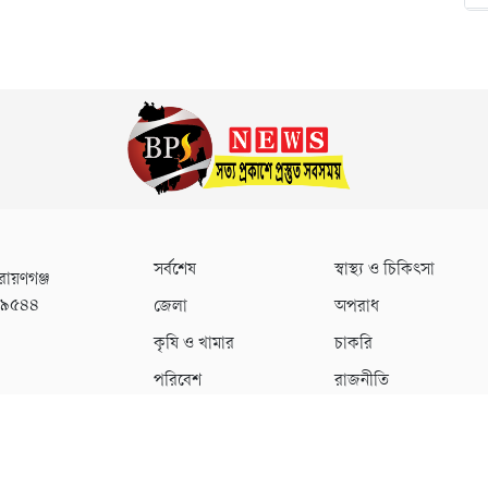
সর্বশেষ
স্বাস্থ্য ও চিকিৎসা
রায়ণগঞ্জ
০৯৫৪৪
জেলা
অপরাধ
কৃষি ও খামার
চাকরি
পরিবেশ
রাজনীতি