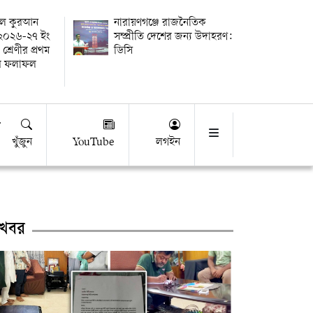
তুল কুরআন
নারায়ণগঞ্জে রাজনৈতিক
র ২০২৬-২৭ ইং
সম্প্রীতি দেশের জন্য উদাহরণ:
 শ্রেণীর প্রথম
ডিসি
ষার ফলাফল
খুঁজুন
YouTube
লগইন
খবর