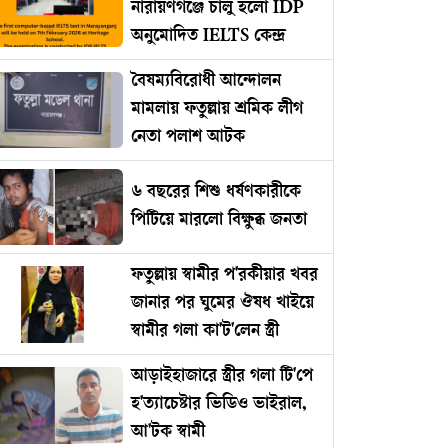
নারায়ণগঞ্জে চালু হলো IDP
অনুমোদিত IELTS কেন্দ্র
বৈষম্যবিরোধী আন্দোলন
মামলায় ফতুল্লায় শ্রমিক লীগ
নেতা পলাশ আটক
৬ বছরের শিশু ধর্ষণকারীকে
পিটিয়ে মারলো বিক্ষুব্ধ জনতা
ফতুল্লায় স্বামীর প'রকীয়ার খবর
জানার পর ঘুমের ঔষধ খাইয়ে
স্বামীর গলা কা'ট'লেন স্ত্রী
আড়াইহাজারে স্ত্রীর গলা টি'পে
হ'ত্যাচেষ্টার ভিডিও ভাইরাল,
আ'টক স্বামী