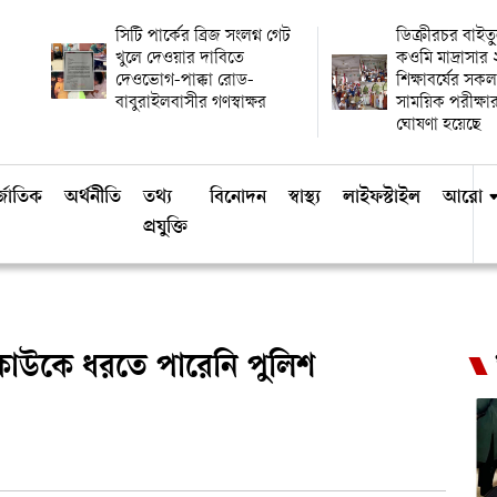
সিটি পার্কের ব্রিজ সংলগ্ন গেট
ডিক্রীরচর বাই
খুলে দেওয়ার দাবিতে
কওমি মাদ্রাসা
দেওভোগ-পাক্কা রোড-
শিক্ষাবর্ষের সকল
বাবুরাইলবাসীর গণস্বাক্ষর
সাময়িক পরীক্
ঘোষণা হয়েছে
্জাতিক
অর্থনীতি
তথ্য
বিনোদন
স্বাস্থ্য
লাইফস্টাইল
আরো
প্রযুক্তি
 কাউকে ধরতে পারেনি পুলিশ