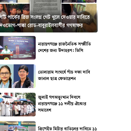
িটি পার্কের ব্রিজ সংলগ্ন গেট খুলে দেওয়ার দাবিতে
েওভোগ-পাক্কা রোড-বাবুরাইলবাসীর গণস্বাক্ষর
নারায়ণগঞ্জে রাজনৈতিক সম্প্রীতি
দেশের জন্য উদাহরণ: ডিসি
তোলারাম সংঘর্ষে পাঁচ দফা দাবি
জানাল ছাত্র ফেডারেশন
জুলাই গণঅভ্যুত্থান দিবসে
নারায়ণগঞ্জে ১১ দলীয় ঐক্যের
সমাবেশ
প্রিপেইড মিটার বাতিলের দাবিতে ১১