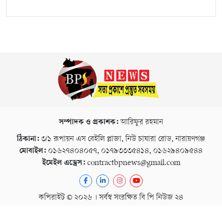
সম্পাদক ও প্রকাশক:
আরিফুর রহমান
ঠিকানা:
৩/১ রূপায়ন এস বেইলি প্লাজা, নিউ চাষারা রোড, নারায়ণগঞ্জ
মোবাইল:
০১৬২৭৪০৪০৫৭, ০১৭৯৩৩৩৫৪১৪, ০১৬২৯৪০৯৫৪৪
ইমেইল এড্রেস:
contractbpnews@gmail.com
কপিরাইট © ২০২৬ । সর্বস্ব সংরক্ষিত বি পি নিউজ ২৪