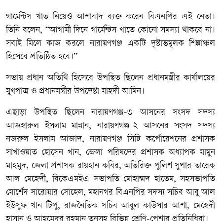
গার্মেন্টস খাত নিয়েও আশাবাদ ব্যক্ত করেন বিএনপির এই নেতা।
তিনি বলেন, “আগামী দিনে গার্মেন্টস খাতে কোনো সমস্যা থাকবে না।
সবাই মিলে কাজ করলে নারায়ণগঞ্জ একটি দৃষ্টান্তমূলক শিল্পাঞ্চল
হিসেবে প্রতিষ্ঠিত হবে।”
সভায় প্রধান অতিথি হিসেবে উপস্থিত ছিলেন প্রধানমন্ত্রীর কার্যালয়ের
মুখপাত্র ও প্রধানমন্ত্রীর উপদেষ্টা মাহদী আমিন।
এছাড়া উপস্থিত ছিলেন নারায়ণগঞ্জ-৩ আসনের সংসদ সদস্য
আজহারুল ইসলাম মান্নান, নারায়ণগঞ্জ-২ আসনের সংসদ সদস্য
নজরুল ইসলাম আজাদ, নারায়ণগঞ্জ সিটি কর্পোরেশনের প্রশাসক
সাখাওয়াত হোসেন খান, জেলা পরিষদের প্রশাসক অধ্যাপক মামুন
মাহমুদ, জেলা প্রশাসক রায়হান কবির, অতিরিক্ত পুলিশ সুপার তারেক
আল মেহেদী, বিকেএমইএ সভাপতি মোহাম্মদ হাতেম, সহসভাপতি
মোর্শেদ সারোয়ার সোহেল, মহানগর বিএনপির সদস্য সচিব আবু আল
ইউসুফ খান টিপু, রাজনৈতিক সচিব আবুল কাউসার আশা, মেহেদী
হাসান ও আহমেদুর রহমান তনুসহ বিভিন্ন শ্রেণি-পেশার প্রতিনিধিরা।