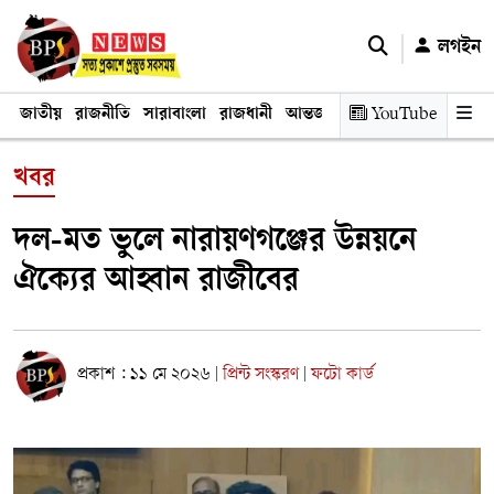
লগইন
জাতীয়
রাজনীতি
সারাবাংলা
রাজধানী
আন্তর্জাতিক
YouTube
অর্থনীতি
তথ্য প্রযুক
খবর
দল-মত ভুলে নারায়ণগঞ্জের উন্নয়নে
ঐক্যের আহ্বান রাজীবের
প্রকাশ : ১১ মে ২০২৬
প্রিন্ট সংস্করণ
ফটো কার্ড
|
|