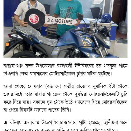
নারায়ণগঞ্জ সদর উপজেলার বক্তাবলী ইউনিয়নের চর গড়কুল গ্রামে
বিএনপি নেতা ফয়সালের মোটরসাইকেল চুরির ঘটনা ঘটেছে।
জানা গেছে, সোমবার (২৬ মে) গভীর রাতে আনুমানিক ২টা থেকে
৩টার মধ্যে তার বাসার গ্যারেজ থেকে দুর্বৃত্তরা মোটরসাইকেলটি চুরি
করে নিয়ে যায়। সকালে ঘুম থেকে উঠে গ্যারেজে গিয়ে মোটরসাইকেল
না পেয়ে বিষয়টি জানতে পারেন তিনি।
এ ঘটনায় এলাকায় উদ্বেগ ও চাঞ্চল্যের সৃষ্টি হয়েছে। স্থানীয়রা মনে
করছেন, সংঘবদ্ধ চোরচক্র এ ঘটনার সঙ্গে জড়িত থাকতে পারে।