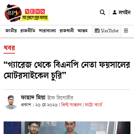
লগইন
জাতীয়
রাজনীতি
সারাবাংলা
রাজধানী
আন্তর্জাতিক
YouTube
অর্থনীতি
তথ্য প্রযুক
খবর
“গ্যারেজ থেকে বিএনপি নেতা ফয়সালের
মোটরসাইকেল চুরি”
ফাহাদ মিয়া
স্টাফ রিপোর্টার
প্রকাশ : ২৬ মে ২০২৬
প্রিন্ট সংস্করণ
ফটো কার্ড
|
|