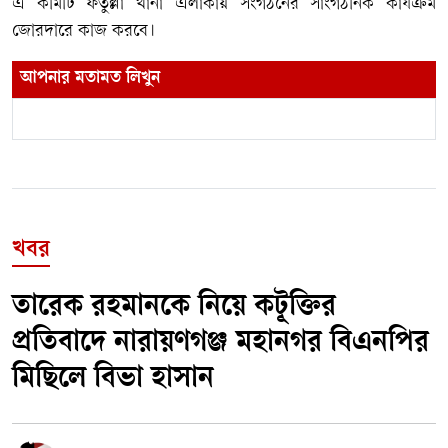
এ কমিটি ফতুল্লা থানা এলাকায় সংগঠনের সাংগঠনিক কার্যক্রম
জোরদারে কাজ করবে।
আপনার মতামত লিখুন
খবর
তারেক রহমানকে নিয়ে কটূক্তির
প্রতিবাদে নারায়ণগঞ্জ মহানগর বিএনপির
মিছিলে বিভা হাসান