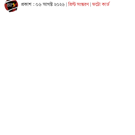
প্রকাশ : ০৬ আগস্ট ২০২৬
প্রিন্ট সংস্করণ
ফটো কার্ড
|
|
গণপ্রজাতন্ত্রী বাংলাদেশ সরকারের প্রধানমন্ত্রী তারেক রহমানকে নিয়ে
কটূক্তির প্রতিবাদে নারায়ণগঞ্জ মহানগর বিএনপির আয়োজিত প্রতিবাদ
মিছিল ও সভায় অংশ নিয়েছেন বিভা হাসান।
বৃহস্পতিবার আয়োজিত এ কর্মসূচিতে মহানগর বিএনপির