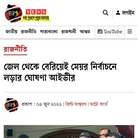
লগইন
জাতীয়
রাজনীতি
সারাবাংলা
রাজধানী
আন্তর্জাতিক
YouTube
অর্থনীতি
তথ্য প্রযুক
রাজনীতি
জেল থেকে বেরিয়েই মেয়র নির্বাচনে
লড়ার ঘোষণা আইভীর
প্রকাশ : ০৪ জুন ২০২৬
প্রিন্ট সংস্করণ
ফটো কার্ড
|
|