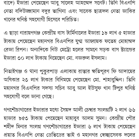
বাদে) ইজারা পেয়েছেন আবু সালেহ আহম্মেদ সনেট। তিনি বিএনপি
নেতা বদিউজ্জামান বদুর ভাগিনা এবং সাবেক ছাত্রদল নেতা জাকির
খানের ঘনিষ্ঠ সহযোগী হিসেবে পরিচিত।
এ ছাড়া নারায়ণগঞ্জ কেন্দ্রীয় বাস টার্মিনালের ইজারা ১৮ লাখ ৫ হাজার
টাকায় পেয়েছেন মহানগর বিএনপির যুগ্ম আহ্বায়ক ফতেহ মোহাম্মদ
রেজা রিপন। অন্যদিকে নিউ মেট্রো হলের সামনে সড়ক বাস স্ট্যান্ডের
ইজারা ৩০ লাখ টাকায় নিয়েছেন মো. নজরুল ইসলাম।
নিতাইগঞ্জ ও থানা পুকুরপাড় এলাকায় রাস্তার ক্ষতিপূরণ ফি আদায়ের
অধিকার ২৩ লাখ টাকার বিনিময়ে পেয়েছেন মো. শাহাবুদ্দিন। তিনি
মহানগর বিএনপির সদস্য সচিব আবু আল ইউসুফ খান টিপুর ঘনিষ্ঠ
সহযোগী বলে জানা গেছে।
গণশৌচাগারের ইজারার মধ্যে সৈয়দ আলী চেম্বার সংলগ্নটি ২ লাখ ৬৬
হাজার ৮৫৩ টাকায় পেয়েছেন মাহাবুব আলম সুমন। কেন্দ্রীয় পৌর
শহীদ মিনার সংলগ্ন গণশৌচাগারের ইজারা ৬ লাখ টাকায় পেয়েছেন
প্রয়াত বিএনপি নেতা ডেভিডের ভাই ও মহানগর স্বেচ্ছাসেবক দলের