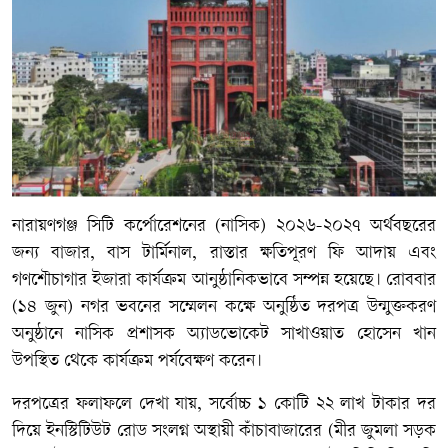
নারায়ণগঞ্জ সিটি কর্পোরেশনের (নাসিক) ২০২৬-২০২৭ অর্থবছরের
জন্য বাজার, বাস টার্মিনাল, রাস্তার ক্ষতিপূরণ ফি আদায় এবং
গণশৌচাগার ইজারা কার্যক্রম আনুষ্ঠানিকভাবে সম্পন্ন হয়েছে। রোববার
(১৪ জুন) নগর ভবনের সম্মেলন কক্ষে অনুষ্ঠিত দরপত্র উন্মুক্তকরণ
অনুষ্ঠানে নাসিক প্রশাসক অ্যাডভোকেট সাখাওয়াত হোসেন খান
উপস্থিত থেকে কার্যক্রম পর্যবেক্ষণ করেন।
দরপত্রের ফলাফলে দেখা যায়, সর্বোচ্চ ১ কোটি ২২ লাখ টাকার দর
দিয়ে ইনস্টিটিউট রোড সংলগ্ন অস্থায়ী কাঁচাবাজারের (মীর জুমলা সড়ক