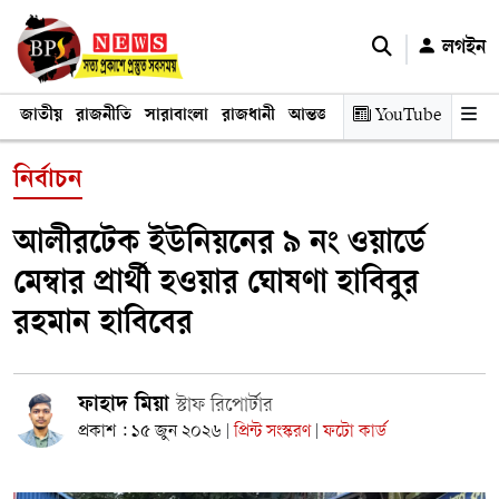
লগইন
জাতীয়
রাজনীতি
সারাবাংলা
রাজধানী
আন্তর্জাতিক
YouTube
অর্থনীতি
তথ্য প্রযুক
নির্বাচন
আলীরটেক ইউনিয়নের ৯ নং ওয়ার্ডে
মেম্বার প্রার্থী হওয়ার ঘোষণা হাবিবুর
রহমান হাবিবের
ফাহাদ মিয়া
স্টাফ রিপোর্টার
প্রকাশ : ১৫ জুন ২০২৬
প্রিন্ট সংস্করণ
ফটো কার্ড
|
|