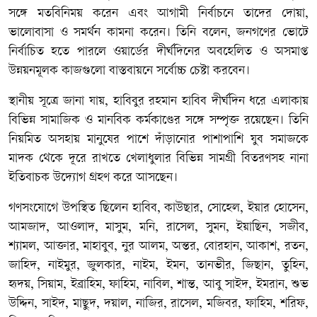
সঙ্গে মতবিনিময় করেন এবং আগামী নির্বাচনে তাদের দোয়া,
ভালোবাসা ও সমর্থন কামনা করেন। তিনি বলেন, জনগণের ভোটে
নির্বাচিত হতে পারলে ওয়ার্ডের দীর্ঘদিনের অবহেলিত ও অসমাপ্ত
উন্নয়নমূলক কাজগুলো বাস্তবায়নে সর্বোচ্চ চেষ্টা করবেন।
স্থানীয় সূত্রে জানা যায়, হাবিবুর রহমান হাবিব দীর্ঘদিন ধরে এলাকায়
বিভিন্ন সামাজিক ও মানবিক কর্মকাণ্ডের সঙ্গে সম্পৃক্ত রয়েছেন। তিনি
নিয়মিত অসহায় মানুষের পাশে দাঁড়ানোর পাশাপাশি যুব সমাজকে
মাদক থেকে দূরে রাখতে খেলাধুলার বিভিন্ন সামগ্রী বিতরণসহ নানা
ইতিবাচক উদ্যোগ গ্রহণ করে আসছেন।
গণসংযোগে উপস্থিত ছিলেন হাবিব, কাউছার, সোহেল, ইয়ার হোসেন,
আমজাদ, আওলাদ, মাসুম, মনি, রাসেল, সুমন, ইয়াছিন, সজীব,
শ্যামল, আক্তার, মাহাবুব, নুর আলম, অন্তর, বোরহান, আকাশ, রতন,
জাহিদ, নাইমুর, জুলকার, নাইম, ইমন, তানভীর, জিছান, তুহিন,
হৃদয়, সিয়াম, ইব্রাহিম, ফাহিম, নাবিল, শান্ত, আবু সাইদ, ইমরান, শুভ
উদ্দিন, সাইদ, মাছুদ, দয়াল, নাজির, রাসেল, মজিবর, ফাহিম, শরিফ,