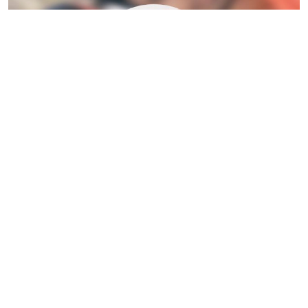
নারায়ণগঞ্জের বন্দরে গ্যাস লিকেজ থেকে সৃষ্ট অগ্নিকাণ্ডে দগ্ধ একই
পরিবারের তিনজনের মধ্যে আট বছর বয়সী শিশু মারুফ মারা গেছে।
তার বাবা-মা মাইদুল ও বিউটি গুরুতর দগ্ধ হয়ে রাজধানীর জাতীয়
বার্ন ও প্লাস্টিক সার্জারি ইনস্টিটিউটে চিকিৎসাধীন রয়েছেন।
শনিবার (৮ আগস্ট) দুপুর সাড়ে ১২টার দিকে চিকিৎসাধীন অবস্থায়
মারুফের মৃত্যু হয়। জাতীয় বার্ন ও প্লাস্টিক সার্জারি ইনস্টিটিউটের
আবাসিক চিকিৎসক শাওন বিন রহমান শিশুটির মৃত্যুর বিষয়টি নিশ্চিত