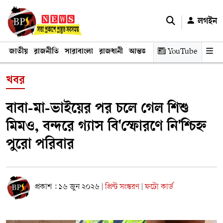
লগইন
জাতীয়
রাজনীতি
সারাবাংলা
রাজধানী
আন্তর্জাতিক
YouTube
অর্থনীতি
তথ্য প্রযুক
খবর
বাবা-মা-ভাইয়ের পর চলে গেল শিশু
মিমও, বন্দরে গ্যাস বি'স্ফোরণে নি'শ্চিহ্ন
পুরো পরিবার
প্রকাশ : ১৬ জুন ২০২৬
প্রিন্ট সংস্করণ
ফটো কার্ড
|
|