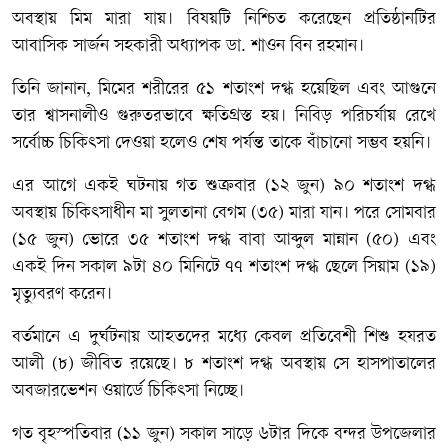
অবস্থায় মিম মারা যায়। বিষয়টি নিশ্চিত করেছেন প্রতিষ্ঠানটির
আবাসিক সার্জন সহকারী অধ্যাপক ডা. শাওন বিন রহমান।
তিনি জানান, মিমের শরীরের ৫১ শতাংশ দগ্ধ হয়েছিল এবং আগুনে
তার শ্বাসনালীও গুরুতরভাবে ক্ষতিগ্রস্ত হয়। নিবিড় পরিচর্যায় রেখে
সর্বোচ্চ চিকিৎসা দেওয়া হলেও শেষ পর্যন্ত তাকে বাঁচানো সম্ভব হয়নি।
এর আগে একই ঘটনায় গত শুক্রবার (১২ জুন) ৯০ শতাংশ দগ্ধ
অবস্থায় চিকিৎসাধীন মা সুলতানা বেগম (৩৫) মারা যান। পরে সোমবার
(১৫ জুন) ভোরে ৩৫ শতাংশ দগ্ধ বাবা আব্দুল মান্নান (৫০) এবং
একই দিন সকাল ৯টা ৪০ মিনিটে ৭৭ শতাংশ দগ্ধ ছেলে সিয়াম (১৯)
মৃত্যুবরণ করেন।
বর্তমানে এ দুর্ঘটনায় আহতদের মধ্যে কেবল প্রতিবেশী শিশু হযরত
আলী (৮) জীবিত রয়েছে। ৮ শতাংশ দগ্ধ অবস্থায় সে হাসপাতালের
অবজারভেশন ওয়ার্ডে চিকিৎসা নিচ্ছে।
গত বৃহস্পতিবার (১১ জুন) সকাল সাড়ে ৬টার দিকে বন্দর উপজেলার