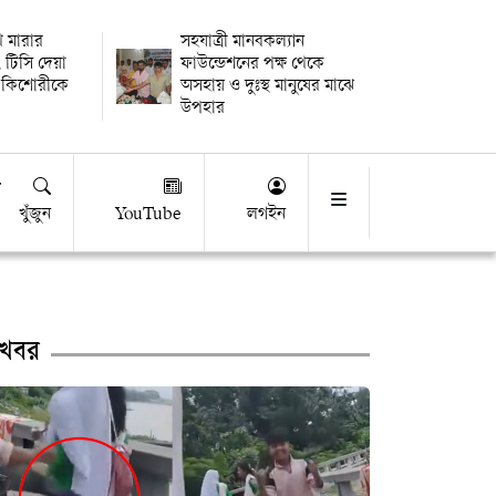
থি মারার
সহযাত্রী মানবকল্যান
 টিসি দেয়া
ফাউন্ডেশনের পক্ষ থেকে
 কিশোরীকে
অসহায় ও দুঃস্থ মানুষের মাঝে
উপহার
খুঁজুন
YouTube
লগইন
খবর