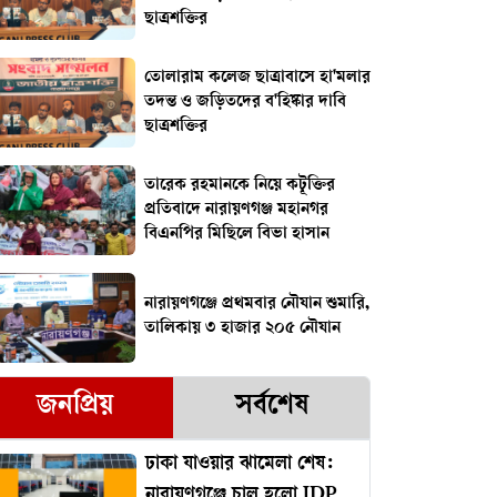
ছাত্রশক্তির
তোলারাম কলেজ ছাত্রাবাসে হা'মলার
তদন্ত ও জড়িতদের ব'হিষ্কার দাবি
ছাত্রশক্তির
তারেক রহমানকে নিয়ে কটূক্তির
প্রতিবাদে নারায়ণগঞ্জ মহানগর
বিএনপির মিছিলে বিভা হাসান
নারায়ণগঞ্জে প্রথমবার নৌযান শুমারি,
তালিকায় ৩ হাজার ২০৫ নৌযান
জনপ্রিয়
সর্বশেষ
ঢাকা যাওয়ার ঝামেলা শেষ:
নারায়ণগঞ্জে চালু হলো IDP