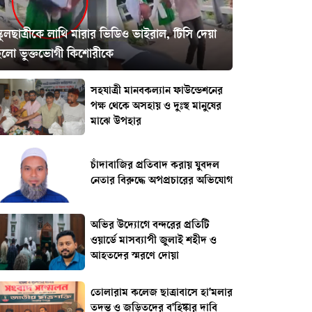
্কুলছাত্রীকে লাথি মারার ভিডিও ভাইরাল, টিসি দেয়া
হলো ভুক্তভোগী কিশোরীকে
সহযাত্রী মানবকল্যান ফাউন্ডেশনের
পক্ষ থেকে অসহায় ও দুঃস্থ মানুষের
মাঝে উপহার
চাঁদাবাজির প্রতিবাদ করায় যুবদল
নেতার বিরুদ্ধে অপপ্রচারের অভিযোগ
অভির উদ্যোগে বন্দরের প্রতিটি
ওয়ার্ডে মাসব্যাপী জুলাই শহীদ ও
আহতদের স্মরণে দোয়া
তোলারাম কলেজ ছাত্রাবাসে হা'মলার
তদন্ত ও জড়িতদের ব'হিষ্কার দাবি