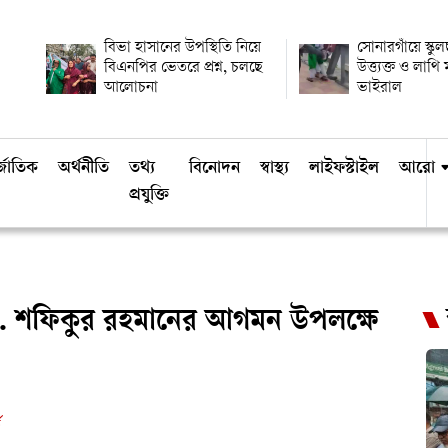
বিভা হাসানের উপস্থিতি নিয়ে
সোনারগাঁয়ে স্কুল
বিএনপির ভেতরে প্রশ্ন, চলছে
উত্ত্যক্ত ও লাথ
আলোচনা
ভাইরাল
্জাতিক
অর্থনীতি
তথ্য
বিনোদন
স্বাস্থ্য
লাইফস্টাইল
আরো
প্রযুক্তি
া. শফিকুর রহমানের আগমন উপলক্ষে
ড