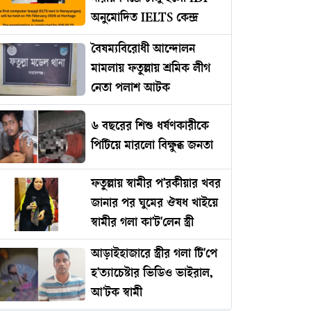
অনুমোদিত IELTS কেন্দ্র
বৈষম্যবিরোধী আন্দোলন
মামলায় ফতুল্লায় শ্রমিক লীগ
নেতা পলাশ আটক
৬ বছরের শিশু ধর্ষণকারীকে
পিটিয়ে মারলো বিক্ষুব্ধ জনতা
ফতুল্লায় স্বামীর প'রকীয়ার খবর
জানার পর ঘুমের ঔষধ খাইয়ে
স্বামীর গলা কা'ট'লেন স্ত্রী
আড়াইহাজারে স্ত্রীর গলা টি'পে
হ'ত্যাচেষ্টার ভিডিও ভাইরাল,
আ'টক স্বামী