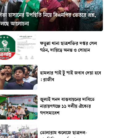
িভা হাসানের উপস্থিতি নিয়ে বিএনপির ভেতরে প্রশ্ন,
চলছে আলোচনা
ফতুল্লা থানা ছাত্রশক্তির দপ্তর সেল
গঠন, দায়িত্বে অনন্ত ও সোহান
হামলার পাই টু পাই জবাব দেয়া হবে
: রাজীব
জুলাই সনদ বাস্তবায়নের দাবিতে
নারায়ণগঞ্জে ১১ দলীয় ঐক্যের
গণসমাবেশ
তোলারাম কলেজে ছাত্রদল-