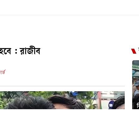
হবে : রাজীব
র্ড
ব