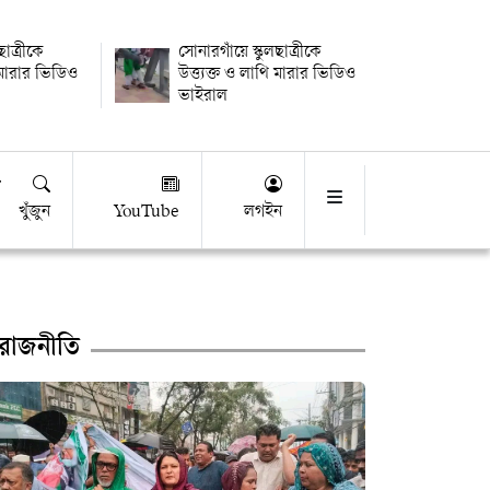
ছাত্রীকে
সোনারগাঁয়ে স্কুলছাত্রীকে
ি মারার ভিডিও
উত্ত্যক্ত ও লাথি মারার ভিডিও
ভাইরাল
খুঁজুন
YouTube
লগইন
রাজনীতি