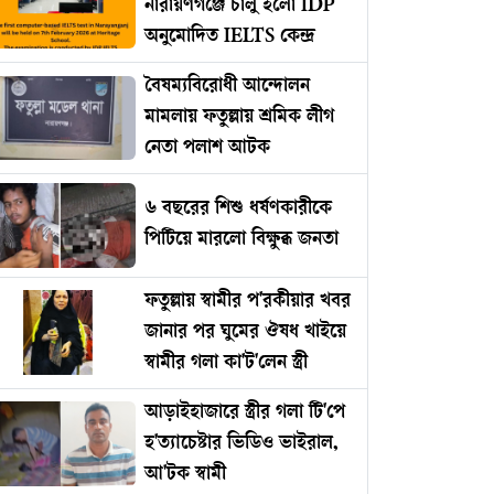
নারায়ণগঞ্জে চালু হলো IDP
অনুমোদিত IELTS কেন্দ্র
বৈষম্যবিরোধী আন্দোলন
মামলায় ফতুল্লায় শ্রমিক লীগ
নেতা পলাশ আটক
৬ বছরের শিশু ধর্ষণকারীকে
পিটিয়ে মারলো বিক্ষুব্ধ জনতা
ফতুল্লায় স্বামীর প'রকীয়ার খবর
জানার পর ঘুমের ঔষধ খাইয়ে
স্বামীর গলা কা'ট'লেন স্ত্রী
আড়াইহাজারে স্ত্রীর গলা টি'পে
হ'ত্যাচেষ্টার ভিডিও ভাইরাল,
আ'টক স্বামী