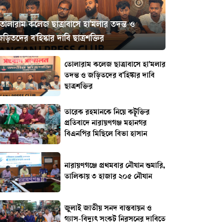
তোলারাম কলেজ ছাত্রাবাসে হা'মলার তদন্ত ও
ড়িতদের ব'হিষ্কার দাবি ছাত্রশক্তির
তোলারাম কলেজ ছাত্রাবাসে হা'মলার
তদন্ত ও জড়িতদের ব'হিষ্কার দাবি
ছাত্রশক্তির
তারেক রহমানকে নিয়ে কটূক্তির
প্রতিবাদে নারায়ণগঞ্জ মহানগর
বিএনপির মিছিলে বিভা হাসান
নারায়ণগঞ্জে প্রথমবার নৌযান শুমারি,
তালিকায় ৩ হাজার ২০৫ নৌযান
জুলাই জাতীয় সনদ বাস্তবায়ন ও
গ্যাস-বিদ্যুৎ সংকট নিরসনের দাবিতে