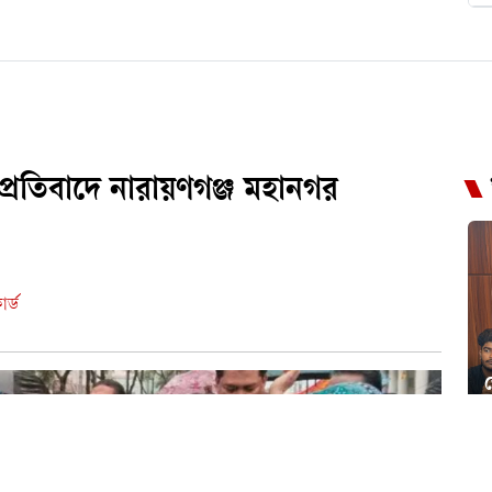
প্রতিবাদে নারায়ণগঞ্জ মহানগর
র্ড
জ