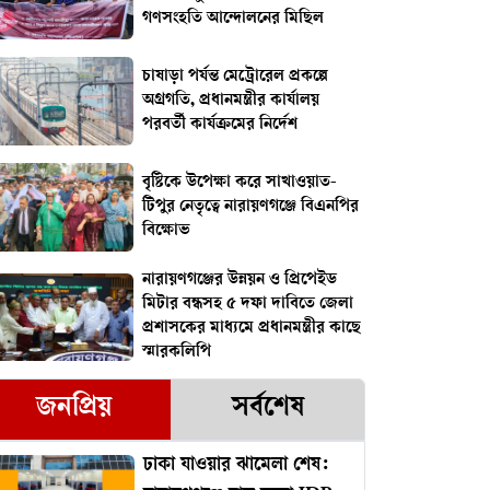
গণসংহতি আন্দোলনের মিছিল
চাষাড়া পর্যন্ত মেট্রোরেল প্রকল্পে
অগ্রগতি, প্রধানমন্ত্রীর কার্যালয়
পরবর্তী কার্যক্রমের নির্দেশ
বৃষ্টিকে উপেক্ষা করে সাখাওয়াত-
টিপুর নেতৃত্বে নারায়ণগঞ্জে বিএনপির
বিক্ষোভ
নারায়ণগঞ্জের উন্নয়ন ও প্রিপেইড
মিটার বন্ধসহ ৫ দফা দাবিতে জেলা
প্রশাসকের মাধ্যমে প্রধানমন্ত্রীর কাছে
স্মারকলিপি
জনপ্রিয়
সর্বশেষ
ঢাকা যাওয়ার ঝামেলা শেষ: