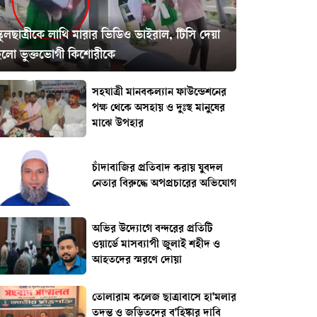
্কুলছাত্রীকে লাথি মারার ভিডিও ভাইরাল, টিসি দেয়া
হলো ভুক্তভোগী কিশোরীকে
সহযাত্রী মানবকল্যান ফাউন্ডেশনের
পক্ষ থেকে অসহায় ও দুঃস্থ মানুষের
মাঝে উপহার
চাঁদাবাজির প্রতিবাদ করায় যুবদল
নেতার বিরুদ্ধে অপপ্রচারের অভিযোগ
অভির উদ্যোগে বন্দরের প্রতিটি
ওয়ার্ডে মাসব্যাপী জুলাই শহীদ ও
আহতদের স্মরণে দোয়া
তোলারাম কলেজ ছাত্রাবাসে হা'মলার
তদন্ত ও জড়িতদের ব'হিষ্কার দাবি