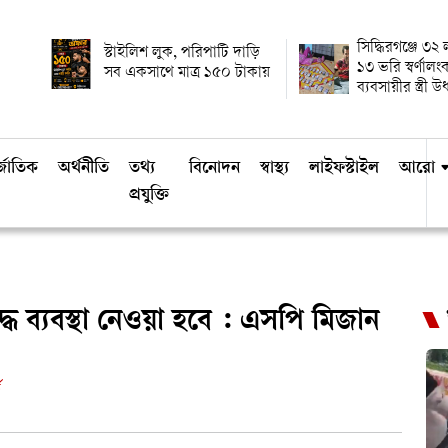
সিদ্ধিরগঞ্জে ৩২
স্টাইলিশ লুক, পরিপাটি দাড়ি
১৩ ভরি স্বর্ণালং
সব একসাথে মাত্র ১৫০ টাকায়
ব্যবসায়ীর স্ত্রী 
্জাতিক
অর্থনীতি
তথ্য
বিনোদন
স্বাস্থ্য
লাইফস্টাইল
আরো
প্রযুক্তি
ে ব্যবস্থা নেওয়া হবে : এসপি মিজান
ড