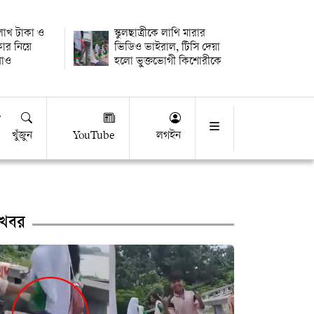
 লাখ টাকা ও
স্কুলছাত্রীকে লাথি মারার
কার নিয়ে
ভিডিও ভাইরাল, টিসি দেয়া
উধাও
হলো ভুক্তভোগী কিশোরীকে
খুঁজুন
YouTube
লগইন
খবর