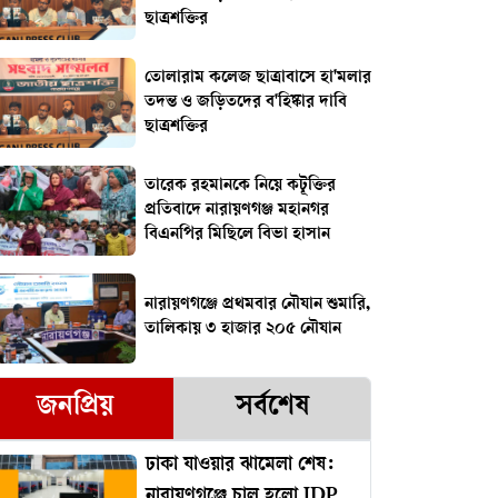
ছাত্রশক্তির
তোলারাম কলেজ ছাত্রাবাসে হা'মলার
তদন্ত ও জড়িতদের ব'হিষ্কার দাবি
ছাত্রশক্তির
তারেক রহমানকে নিয়ে কটূক্তির
প্রতিবাদে নারায়ণগঞ্জ মহানগর
বিএনপির মিছিলে বিভা হাসান
নারায়ণগঞ্জে প্রথমবার নৌযান শুমারি,
তালিকায় ৩ হাজার ২০৫ নৌযান
জনপ্রিয়
সর্বশেষ
ঢাকা যাওয়ার ঝামেলা শেষ:
নারায়ণগঞ্জে চালু হলো IDP