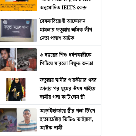
অনুমোদিত IELTS কেন্দ্র
বৈষম্যবিরোধী আন্দোলন
মামলায় ফতুল্লায় শ্রমিক লীগ
নেতা পলাশ আটক
৬ বছরের শিশু ধর্ষণকারীকে
পিটিয়ে মারলো বিক্ষুব্ধ জনতা
ফতুল্লায় স্বামীর প'রকীয়ার খবর
জানার পর ঘুমের ঔষধ খাইয়ে
স্বামীর গলা কা'ট'লেন স্ত্রী
আড়াইহাজারে স্ত্রীর গলা টি'পে
হ'ত্যাচেষ্টার ভিডিও ভাইরাল,
আ'টক স্বামী