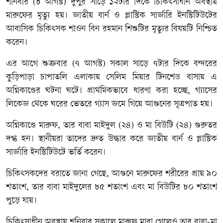
শনিবার (৮ আগস্ট) দুপুর সাড়ে ১২টার দিকে চিকিৎসাধীন অবস্থায়
মারুফের মৃত্যু হয়। জাতীয় বার্ন ও প্লাস্টিক সার্জারি ইনস্টিটিউটের
আবাসিক চিকিৎসক শাওন বিন রহমান শিশুটির মৃত্যুর বিষয়টি নিশ্চিত
করেন।
এর আগে শুক্রবার (৭ আগস্ট) সকাল সাড়ে ৭টার দিকে বন্দরের
কুড়িপাড়া চাপাতলি এলাকায় সেলিম মিয়ার টিনশেড বাসায় এ
অগ্নিকাণ্ডের ঘটনা ঘটে। প্রাথমিকভাবে ধারণা করা হচ্ছে, গ্যাসের
লিকেজ থেকে ঘরের ভেতরে গ্যাস জমে গিয়ে আগুনের সূত্রপাত হয়।
অগ্নিকাণ্ডে মারুফ, তার বাবা মাইদুল (২৪) ও মা বিউটি (২৪) গুরুতর
দগ্ধ হন। স্থানীয়রা তাদের দ্রুত উদ্ধার করে জাতীয় বার্ন ও প্লাস্টিক
সার্জারি ইনস্টিটিউটে ভর্তি করেন।
চিকিৎসকদের বরাতে জানা গেছে, আগুনে মারুফের শরীরের প্রায় ৯০
শতাংশ, তার বাবা মাইদুলের ৮৫ শতাংশ এবং মা বিউটির ৮০ শতাংশ
পুড়ে যায়।
চিকিৎসাধীন অবস্থায় শনিবার সকালে মারুফ মারা গেলেও তার বাবা-মা