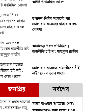
আগস্ট গণমিছিল ঘোষণা
ছাত্রদল-শিবির সংঘর্ষের পর
তোলারাম কলেজর ছাত্রাবাস বন্ধ
ঘোষণা
আঘাতের পরও প্রতিহিংসার
রাজনীতি চাই না: মাসুকুল রাজীব
তোলারাম কলেজে স'ন্ত্রাসীদের ঠাঁই
নাই: যুবদল নেতা শাহেদ
জনপ্রিয়
সর্বশেষ
ঢাকা যাওয়ার ঝামেলা শেষ: