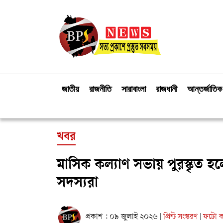
জাতীয়
রাজনীতি
সারাবাংলা
রাজধানী
আন্তর্জাতিক
খবর
মাসিক কল্যাণ সভায় পুরস্কৃত হলে
সদস্যরা
প্রকাশ : ০৯ জুলাই ২০২৬
প্রিন্ট সংস্করণ
ফটো কা
|
|