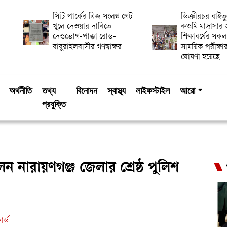
সিটি পার্কের ব্রিজ সংলগ্ন গেট
ডিক্রীরচর বাই
খুলে দেওয়ার দাবিতে
কওমি মাদ্রাসা
দেওভোগ-পাক্কা রোড-
শিক্ষাবর্ষের সকল
বাবুরাইলবাসীর গণস্বাক্ষর
সাময়িক পরীক্
ঘোষণা হয়েছে
অর্থনীতি
তথ্য
বিনোদন
স্বাস্থ্য
লাইফস্টাইল
আরো
প্রযুক্তি
ন নারায়ণগঞ্জ জেলার শ্রেষ্ঠ পুলিশ
র্ড