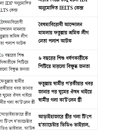
নারায়ণগঞ্জে চালু হলো IDP
অনুমোদিত IELTS কেন্দ্র
বৈষম্যবিরোধী আন্দোলন
মামলায় ফতুল্লায় শ্রমিক লীগ
নেতা পলাশ আটক
৬ বছরের শিশু ধর্ষণকারীকে
পিটিয়ে মারলো বিক্ষুব্ধ জনতা
ফতুল্লায় স্বামীর প'রকীয়ার খবর
জানার পর ঘুমের ঔষধ খাইয়ে
স্বামীর গলা কা'ট'লেন স্ত্রী
আড়াইহাজারে স্ত্রীর গলা টি'পে
হ'ত্যাচেষ্টার ভিডিও ভাইরাল,