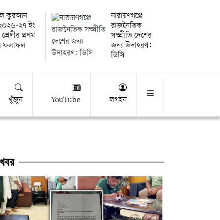
তুল কুরআন
নারায়ণগঞ্জে
র ২০২৬-২৭ ইং
রাজনৈতিক
 শ্রেণীর প্রথম
সম্প্রীতি দেশের
ষার ফলাফল
জন্য উদাহরণ:
ডিসি
খুঁজুন
YouTube
লগইন
খবর