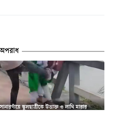
নারী আইনজীবীকে ঘুষি
মারলেন টিপু
চাষাড়া পর্যন্ত মেট্রোরেল প্রকল্পে
অগ্রগতি, প্রধানমন্ত্রীর কার্যালয়
অপরাধ
পরবর্তী কার্যক্রমের নির্দেশ
বদলের ইঙ্গিত নারায়ণগঞ্জ
বিএনপিতে
মালবাহী গাড়ির সাথে বাইকের
সংঘর্ষ—বক্তাবলীতে নিহত ১,
োনারগাঁয়ে স্কুলছাত্রীকে উত্ত্যক্ত ও লাথি মারার
আহত ২
ভিডিও ভাইরাল
নারায়ণগঞ্জ সদরের ১৩ পশুর
সোনারগাঁয়ে স্কুলছাত্রীকে উত্ত্যক্ত ও
হাটের ইজারা পেলেন যারা