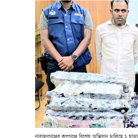
নারায়ণগঞ্জের রূপগঞ্জে বিশেষ অভিযান চালিয়ে ১ হ