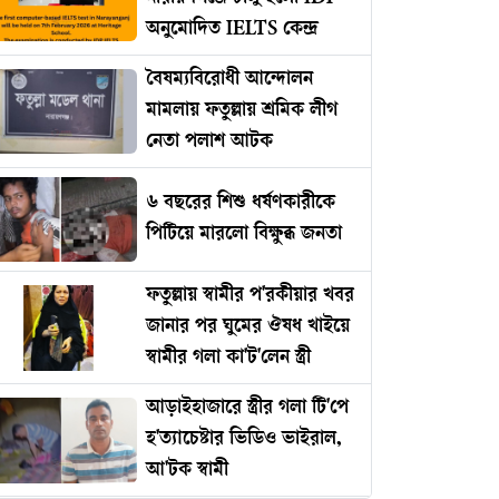
অনুমোদিত IELTS কেন্দ্র
বৈষম্যবিরোধী আন্দোলন
মামলায় ফতুল্লায় শ্রমিক লীগ
নেতা পলাশ আটক
৬ বছরের শিশু ধর্ষণকারীকে
পিটিয়ে মারলো বিক্ষুব্ধ জনতা
ফতুল্লায় স্বামীর প'রকীয়ার খবর
জানার পর ঘুমের ঔষধ খাইয়ে
স্বামীর গলা কা'ট'লেন স্ত্রী
আড়াইহাজারে স্ত্রীর গলা টি'পে
হ'ত্যাচেষ্টার ভিডিও ভাইরাল,
আ'টক স্বামী