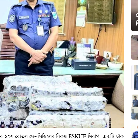
স
াজার ১০৭ বোতল ফেনসিডিলের বিকল্প ESKUF সিরাপ, একটি ট্রাক