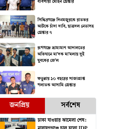
ব্যবসায়ী মোহন গ্রেপ্তার
সিদ্ধিরগঞ্জে দিনমজুরকে রাতভর
আটকে চাঁদা দাবি, ছাত্রদল নেতাসহ
গ্রেপ্তার ৭
রূপগঞ্জে ভ্রাম্যমাণ আদালতের
অভিযানে মা'দক মা'মলায় দুই
যুবকের জে'ল
ফতুল্লায় ১০ বছরের সাজাপ্রাপ্ত
পলাতক আসামি গ্রেপ্তার
জনপ্রিয়
সর্বশেষ
ঢাকা যাওয়ার ঝামেলা শেষ:
নারায়ণগঞ্জে চালু হলো IDP