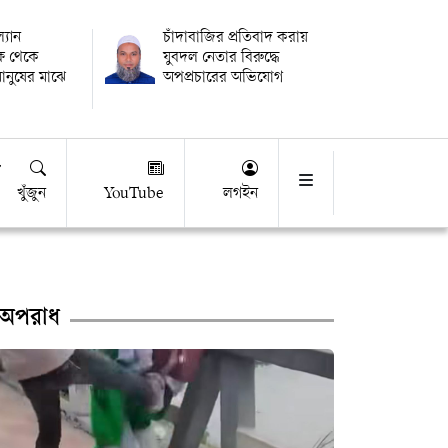
্যান
চাঁদাবাজির প্রতিবাদ করায়
্ষ থেকে
যুবদল নেতার বিরুদ্ধে
মানুষের মাঝে
অপপ্রচারের অভিযোগ
খুঁজুন
YouTube
লগইন
অপরাধ