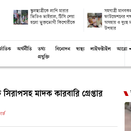
স্কুলছাত্রীকে লাথি মারার
সহযাত্রী মানবকল
ভিডিও ভাইরাল, টিসি দেয়া
ফাউন্ডেশনের পক
হলো ভুক্তভোগী কিশোরীকে
অসহায় ও দুঃস্থ 
উপহার
্জাতিক
অর্থনীতি
তথ্য
বিনোদন
স্বাস্থ্য
লাইফস্টাইল
আরো
প্রযুক্তি
িরাপসহ মাদক কারবারি গ্রেপ্তার
র্ড