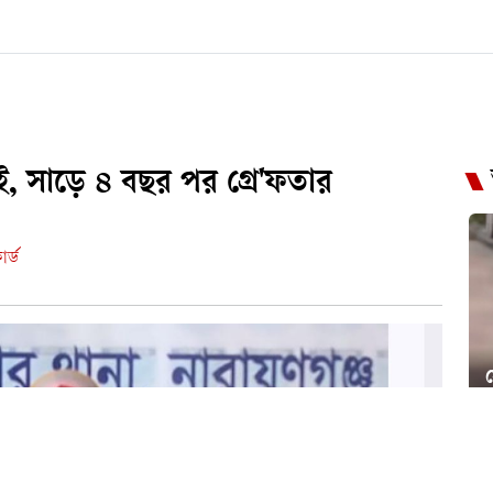
ই, সাড়ে ৪ বছর পর গ্রে'ফতার
র্ড
স