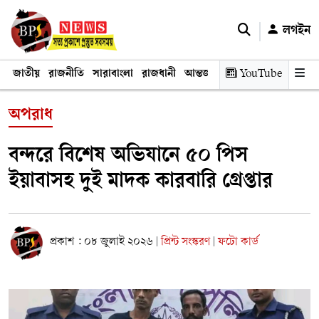
লগইন
জাতীয়
রাজনীতি
সারাবাংলা
রাজধানী
আন্তর্জাতিক
YouTube
অর্থনীতি
তথ্য প্রযুক
অপরাধ
বন্দরে বিশেষ অভিযানে ৫০ পিস
ইয়াবাসহ দুই মাদক কারবারি গ্রেপ্তার
প্রকাশ : ০৮ জুলাই ২০২৬
প্রিন্ট সংস্করণ
ফটো কার্ড
|
|