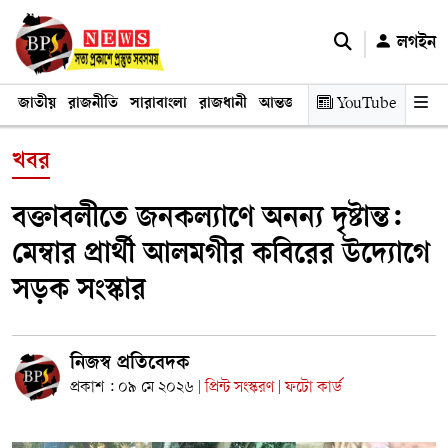
লগইন
জাতীয়
রাজনীতি
সারাবাংলা
রাজধানী
আন্তর্জাতিক
YouTube
অর্থনীতি
তথ্য প্রযুক
খবর
বক্তাবলীতে জনকল্যাণে অনন্য দৃষ্টান্ত:
মেম্বার প্রার্থী আলমগীর কবিরের উদ্যোগে
সড়ক সংস্কার
নিজস্ব প্রতিবেদক
প্রকাশ : ০৯ মে ২০২৬
প্রিন্ট সংস্করণ
ফটো কার্ড
|
|