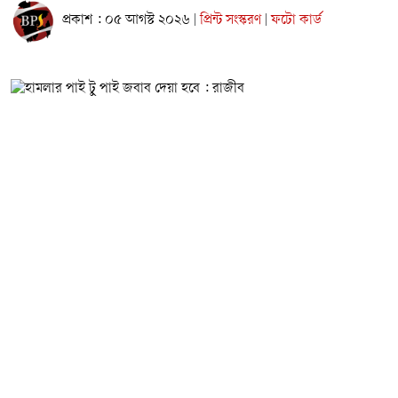
প্রকাশ : ০৫ আগস্ট ২০২৬
প্রিন্ট সংস্করণ
ফটো কার্ড
|
|
নারায়ণগঞ্জ মহানগর ছাত্রদলের সাবেক সিনিয়র যুগ্ম সাধারণ সম্পাদক
আজীজুল ইসলাম রাজীব অভিযোগ করেছেন, সরকারি তোলারাম
কলেজে ৫ আগস্টের কর্মসূচিকে কেন্দ্র করে ছাত্রশিবির
পূর্বপরিকল্পিতভাবে হামলা চালিয়েছে।
বুধবার (৫ আগস্ট) সরকারি তোলারাম কলেজে ছাত্রদল ও
ছাত্রশিবিরের সংঘর্ষের পর ঘটনাস্থলে উপস্থিত হয়ে কলেজ কর্তৃপক্ষের
উদ্দেশে তিনি এসব কথা বলেন।
রাজীবের দাবি, কলেজে একটি অনুষ্ঠানকে কেন্দ্র করে ছাত্রশিবির প্রায়
পাঁচ শতাধিক নেতাকর্মী নিয়ে শহীদ মিনার এলাকায় জড়ো হয় এবং
আরও ৪০ থেকে ৫০ জন কলেজ রোডে অবস্থান নেয়। তারা
উসকানিমূলক বক্তব্য দিয়ে পরিস্থিতি উত্তপ্ত করার চেষ্টা করে। পরে