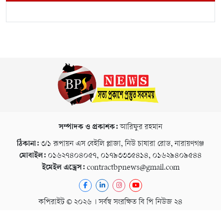
সম্পাদক ও প্রকাশক:
আরিফুর রহমান
ঠিকানা:
৩/১ রূপায়ন এস বেইলি প্লাজা, নিউ চাষারা রোড, নারায়ণগঞ্জ
মোবাইল:
০১৬২৭৪০৪০৫৭, ০১৭৯৩৩৩৫৪১৪, ০১৬২৯৪০৯৫৪৪
ইমেইল এড্রেস:
contractbpnews@gmail.com
কপিরাইট © ২০২৬ । সর্বস্ব সংরক্ষিত বি পি নিউজ ২৪