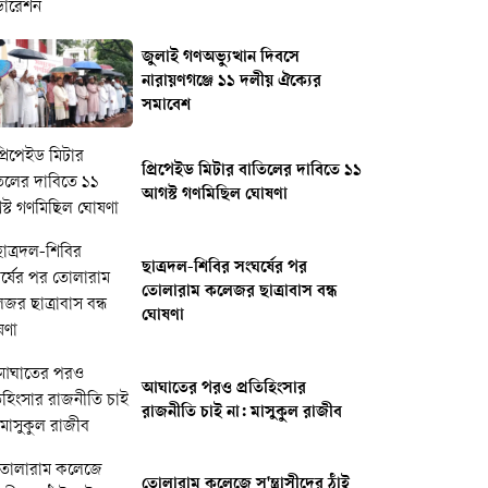
জুলাই গণঅভ্যুত্থান দিবসে
নারায়ণগঞ্জে ১১ দলীয় ঐক্যের
সমাবেশ
প্রিপেইড মিটার বাতিলের দাবিতে ১১
আগস্ট গণমিছিল ঘোষণা
ছাত্রদল-শিবির সংঘর্ষের পর
তোলারাম কলেজর ছাত্রাবাস বন্ধ
ঘোষণা
আঘাতের পরও প্রতিহিংসার
রাজনীতি চাই না: মাসুকুল রাজীব
তোলারাম কলেজে স'ন্ত্রাসীদের ঠাঁই