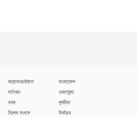
বিএনপিতে
মালবাহী গাড়ির সাথে বাইকের
সংঘর্ষ—বক্তাবলীতে নিহত ১,
আহত ২
নারায়ণগঞ্জ সদরের ১৩ পশুর
হাটের ইজারা পেলেন যারা
বড় হচ্ছে নারায়ণগঞ্জ সিটি
করোনাভাইরাস
বাংলাদেশ
কর্পোরেশন: যুক্ত হচ্ছে ফতুল্লা–
বাণিজ্য
খেলাধুলা
বন্দর–কাঁচপুরের অংশ
খবর
দূর্ঘটনা
বিশেষ সংবাদ
নির্বাচন