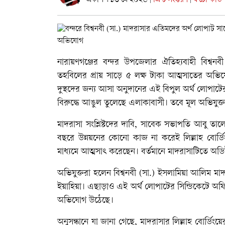
প্রকাশ : ১৩ মে ২০২৬
প্রিন্ট সংস্করণ
ফটো কার্ড
|
|
নারায়ণগঞ্জের বন্দর উপজেলার ঐতিহ্যবাহী বিশ্বনব
তহবিলের প্রায় সাড়ে ৫ লক্ষ টাকা আত্মসাতের অভিযো
দুস্থদের জন্য আসা অনুদানের এই বিপুল অর্থ লোপা
বিরুদ্ধে আঙুল তুলেছে এলাকাবাসী। তবে মূল অভিযুক্
মাদরাসা সংশ্লিষ্টদের দাবি, সাবেক সভাপতি আবু ত
বছরে উন্নয়নের কোনো কাজ না করেই লিল্লাহ বোর্ড
মাধ্যমে আত্মসাৎ করেছেন। বর্তমানে মাদরাসাটিতে অডি
অভিযুক্তরা হলেন বিশ্বনবী (সা.) ইসলামিয়া আলিম ম
ইয়াহিয়া। এছাড়াও এই অর্থ লোপাটের সিন্ডিকেটে অ
অভিযোগ উঠেছে।
অনুসন্ধানে যা জানা গেছে, মাদরাসার লিল্লাহ বোর্ডিং