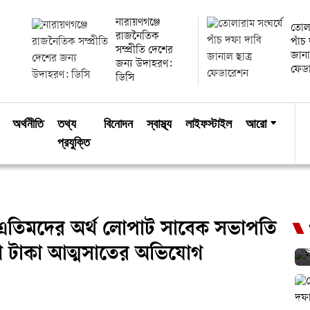
নারায়ণগঞ্জে
তোলা
রাজনৈতিক
পাঁচ
সম্প্রীতি দেশের
জানা
জন্য উদাহরণ:
ফেড
ডিসি
অর্থনীতি
তথ্য
বিনোদন
স্বাস্থ্য
লাইফস্টাইল
আরো
প্রযুক্তি
ার এতিমদের অর্থ লোপাট সাবেক সভাপতি
ন
লাখ টাকা আত্মসাতের অভিযোগ