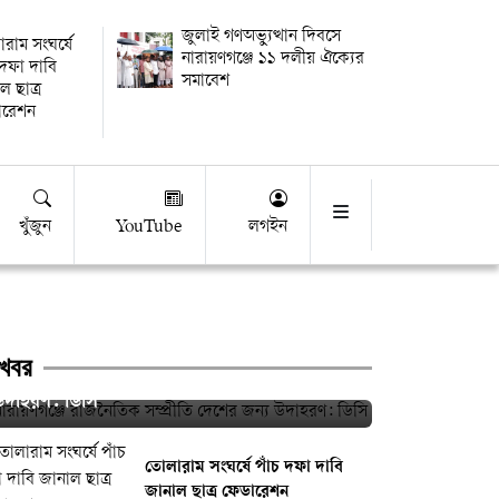
জুলাই গণঅভ্যুত্থান দিবসে
রাম সংঘর্ষে
নারায়ণগঞ্জে ১১ দলীয় ঐক্যের
 দফা দাবি
সমাবেশ
ল ছাত্র
ারেশন
খুঁজুন
YouTube
লগইন
খবর
ারায়ণগঞ্জে রাজনৈতিক সম্প্রীতি দেশের জন্য
উদাহরণ: ডিসি
তোলারাম সংঘর্ষে পাঁচ দফা দাবি
জানাল ছাত্র ফেডারেশন