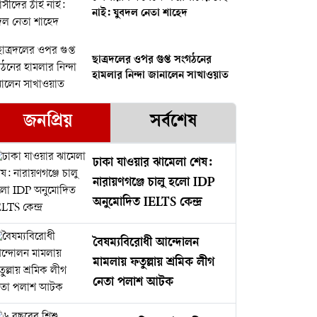
নাই: যুবদল নেতা শাহেদ
ছাত্রদলের ওপর গুপ্ত সংগঠনের
হামলার নিন্দা জানালেন সাখাওয়াত
জনপ্রিয়
সর্বশেষ
ঢাকা যাওয়ার ঝামেলা শেষ:
নারায়ণগঞ্জে চালু হলো IDP
অনুমোদিত IELTS কেন্দ্র
বৈষম্যবিরোধী আন্দোলন
মামলায় ফতুল্লায় শ্রমিক লীগ
নেতা পলাশ আটক