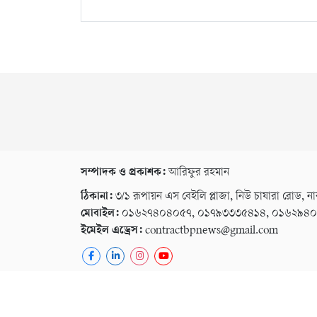
সম্পাদক ও প্রকাশক:
আরিফুর রহমান
ঠিকানা:
৩/১ রূপায়ন এস বেইলি প্লাজা, নিউ চাষারা রোড, না
মোবাইল:
০১৬২৭৪০৪০৫৭, ০১৭৯৩৩৩৫৪১৪, ০১৬২৯৪
ইমেইল এড্রেস:
contractbpnews@gmail.com
কপিরাইট © ২০২৬ । সর্বস্ব সংরক্ষিত বি পি নিউজ ২৪