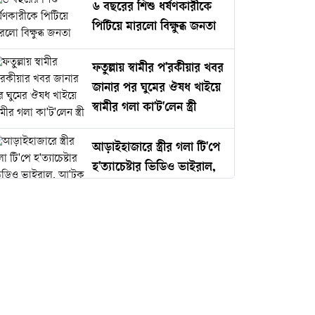
৬ বছরের শিশু ধর্ষণকারীকে
পিটিয়ে মারলো বিক্ষুব্ধ জনতা
ফতুল্লায় স্বামীর প'রকীয়ার খবর
জানার পর ঘুমের ঔষধ খাইয়ে
স্বামীর গলা কা'ট'লেন স্ত্রী
আড়াইহাজারে স্ত্রীর গলা টি'পে
হ'ত্যাচেষ্টার ভিডিও ভাইরাল,
আ'টক স্বামী
নারী আইনজীবীকে ঘুষি
মারলেন টিপু
বদলের ইঙ্গিত নারায়ণগঞ্জ