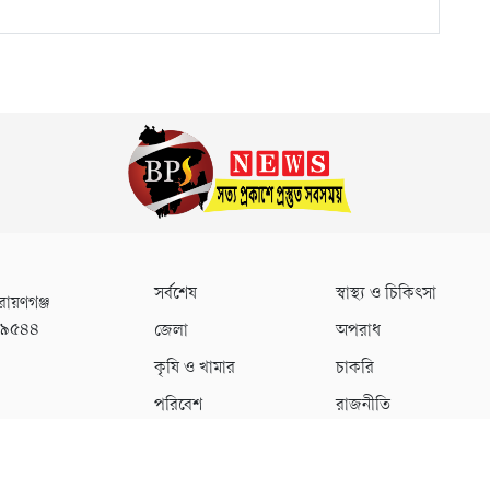
সর্বশেষ
স্বাস্থ্য ও চিকিৎসা
রায়ণগঞ্জ
০৯৫৪৪
জেলা
অপরাধ
কৃষি ও খামার
চাকরি
পরিবেশ
রাজনীতি