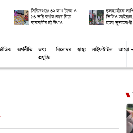
সিদ্ধিরগঞ্জে ৩২ লাখ টাকা ও
স্কুলছাত্রীকে লা
১৩ ভরি স্বর্ণালংকার নিয়ে
ভিডিও ভাইরাল,
ব্যবসায়ীর স্ত্রী উধাও
হলো ভুক্তভোগী
্জাতিক
অর্থনীতি
তথ্য
বিনোদন
স্বাস্থ্য
লাইফস্টাইল
আরো
প্রযুক্তি