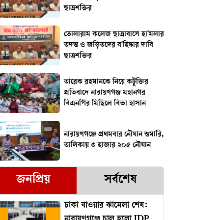
ছাত্রশক্তির
তোলারাম কলেজ ছাত্রাবাসে হা'মলার
তদন্ত ও জড়িতদের ব'হিষ্কার দাবি
ছাত্রশক্তির
তারেক রহমানকে নিয়ে কটূক্তির
প্রতিবাদে নারায়ণগঞ্জ মহানগর
বিএনপির মিছিলে বিভা হাসান
নারায়ণগঞ্জে প্রথমবার নৌযান শুমারি,
তালিকায় ৩ হাজার ২০৫ নৌযান
জনপ্রিয়
সর্বশেষ
ঢাকা যাওয়ার ঝামেলা শেষ:
নারায়ণগঞ্জে চালু হলো IDP