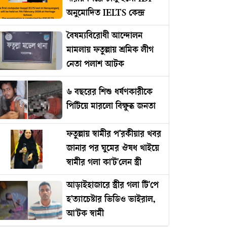
অনুমোদিত IELTS কেন্দ্র
বৈষম্যবিরোধী আন্দোলন
মামলায় ফতুল্লায় শ্রমিক লীগ
নেতা পলাশ আটক
৬ বছরের শিশু ধর্ষণকারীকে
পিটিয়ে মারলো বিক্ষুব্ধ জনতা
ফতুল্লায় স্বামীর প'রকীয়ার খবর
জানার পর ঘুমের ঔষধ খাইয়ে
স্বামীর গলা কা'ট'লেন স্ত্রী
আড়াইহাজারে স্ত্রীর গলা টি'পে
হ'ত্যাচেষ্টার ভিডিও ভাইরাল,
আ'টক স্বামী