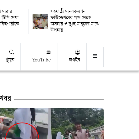
থি মারার
সহযাত্রী মানবকল্যান
 টিসি দেয়া
ফাউন্ডেশনের পক্ষ থেকে
 কিশোরীকে
অসহায় ও দুঃস্থ মানুষের মাঝে
উপহার
খুঁজুন
YouTube
লগইন
খবর