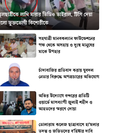
্কুলছাত্রীকে লাথি মারার ভিডিও ভাইরাল, টিসি দেয়া
হলো ভুক্তভোগী কিশোরীকে
সহযাত্রী মানবকল্যান ফাউন্ডেশনের
পক্ষ থেকে অসহায় ও দুঃস্থ মানুষের
মাঝে উপহার
চাঁদাবাজির প্রতিবাদ করায় যুবদল
নেতার বিরুদ্ধে অপপ্রচারের অভিযোগ
অভির উদ্যোগে বন্দরের প্রতিটি
ওয়ার্ডে মাসব্যাপী জুলাই শহীদ ও
আহতদের স্মরণে দোয়া
তোলারাম কলেজ ছাত্রাবাসে হা'মলার
তদন্ত ও জড়িতদের ব'হিষ্কার দাবি