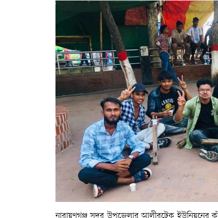
নারায়ণগঞ্জ সদর উপজেলার আলীরটেক ইউনিয়নের কুঁড়