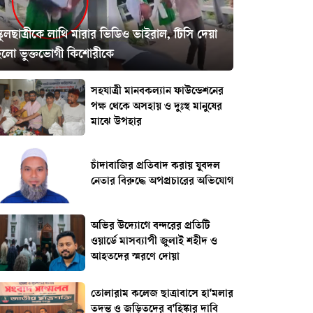
্কুলছাত্রীকে লাথি মারার ভিডিও ভাইরাল, টিসি দেয়া
হলো ভুক্তভোগী কিশোরীকে
সহযাত্রী মানবকল্যান ফাউন্ডেশনের
পক্ষ থেকে অসহায় ও দুঃস্থ মানুষের
মাঝে উপহার
চাঁদাবাজির প্রতিবাদ করায় যুবদল
নেতার বিরুদ্ধে অপপ্রচারের অভিযোগ
অভির উদ্যোগে বন্দরের প্রতিটি
ওয়ার্ডে মাসব্যাপী জুলাই শহীদ ও
আহতদের স্মরণে দোয়া
তোলারাম কলেজ ছাত্রাবাসে হা'মলার
তদন্ত ও জড়িতদের ব'হিষ্কার দাবি