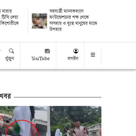
থি মারার
সহযাত্রী মানবকল্যান
 টিসি দেয়া
ফাউন্ডেশনের পক্ষ থেকে
 কিশোরীকে
অসহায় ও দুঃস্থ মানুষের মাঝে
উপহার
খুঁজুন
YouTube
লগইন
খবর