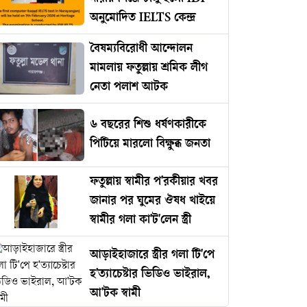
অনুমোদিত IELTS কেন্দ্র
বৈষম্যবিরোধী আন্দোলন
মামলায় ফতুল্লায় শ্রমিক লীগ
নেতা পলাশ আটক
৬ বছরের শিশু ধর্ষণকারীকে
পিটিয়ে মারলো বিক্ষুব্ধ জনতা
ফতুল্লায় স্বামীর প'রকীয়ার খবর
জানার পর ঘুমের ঔষধ খাইয়ে
স্বামীর গলা কা'ট'লেন স্ত্রী
আড়াইহাজারে স্ত্রীর গলা টি'পে
হ'ত্যাচেষ্টার ভিডিও ভাইরাল,
আ'টক স্বামী