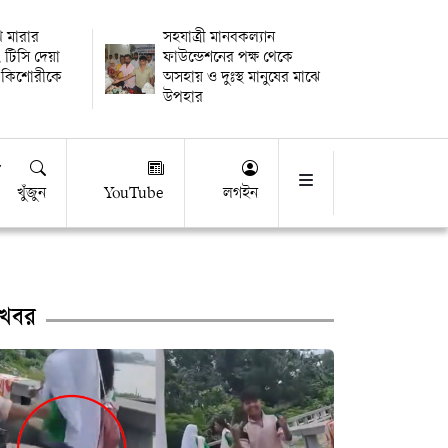
থি মারার
সহযাত্রী মানবকল্যান
 টিসি দেয়া
ফাউন্ডেশনের পক্ষ থেকে
 কিশোরীকে
অসহায় ও দুঃস্থ মানুষের মাঝে
উপহার
খুঁজুন
YouTube
লগইন
খবর