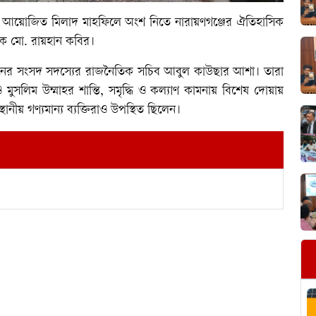
ষে আয়োজিত মিলাদ মাহফিলে অংশ নিতে নারায়ণগঞ্জের ঐতিহাসিক
সক মো. রায়হান কবির।
আসনের সংসদ সদস্যের রাজনৈতিক সচিব আবুল কাউছার আশা। তারা
সলিম উম্মাহর শান্তি, সমৃদ্ধি ও কল্যাণ কামনায় বিশেষ দোয়ায়
স্থানীয় গণ্যমান্য ব্যক্তিরাও উপস্থিত ছিলেন।