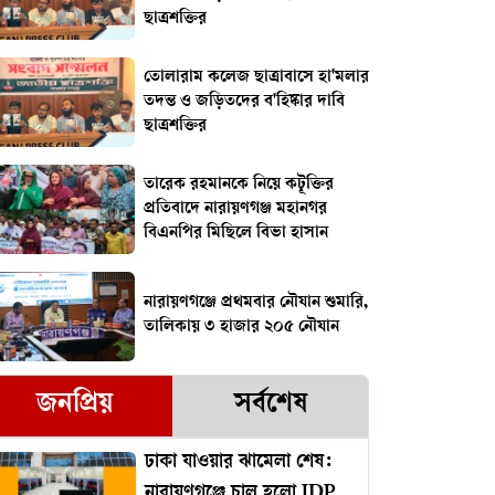
ছাত্রশক্তির
তোলারাম কলেজ ছাত্রাবাসে হা'মলার
তদন্ত ও জড়িতদের ব'হিষ্কার দাবি
ছাত্রশক্তির
তারেক রহমানকে নিয়ে কটূক্তির
প্রতিবাদে নারায়ণগঞ্জ মহানগর
বিএনপির মিছিলে বিভা হাসান
নারায়ণগঞ্জে প্রথমবার নৌযান শুমারি,
তালিকায় ৩ হাজার ২০৫ নৌযান
জনপ্রিয়
সর্বশেষ
ঢাকা যাওয়ার ঝামেলা শেষ:
নারায়ণগঞ্জে চালু হলো IDP