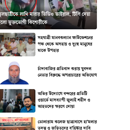
্কুলছাত্রীকে লাথি মারার ভিডিও ভাইরাল, টিসি দেয়া
হলো ভুক্তভোগী কিশোরীকে
সহযাত্রী মানবকল্যান ফাউন্ডেশনের
পক্ষ থেকে অসহায় ও দুঃস্থ মানুষের
মাঝে উপহার
চাঁদাবাজির প্রতিবাদ করায় যুবদল
নেতার বিরুদ্ধে অপপ্রচারের অভিযোগ
অভির উদ্যোগে বন্দরের প্রতিটি
ওয়ার্ডে মাসব্যাপী জুলাই শহীদ ও
আহতদের স্মরণে দোয়া
তোলারাম কলেজ ছাত্রাবাসে হা'মলার
তদন্ত ও জড়িতদের ব'হিষ্কার দাবি