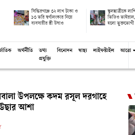
সিদ্ধিরগঞ্জে ৩২ লাখ টাকা ও
স্কুলছাত্রীকে লা
১৩ ভরি স্বর্ণালংকার নিয়ে
ভিডিও ভাইরাল,
ব্যবসায়ীর স্ত্রী উধাও
হলো ভুক্তভোগী
্জাতিক
অর্থনীতি
তথ্য
বিনোদন
স্বাস্থ্য
লাইফস্টাইল
আরো
প্রযুক্তি
রবালা উপলক্ষে কদম রসূল দরগাহে
াউছার আশা
ড