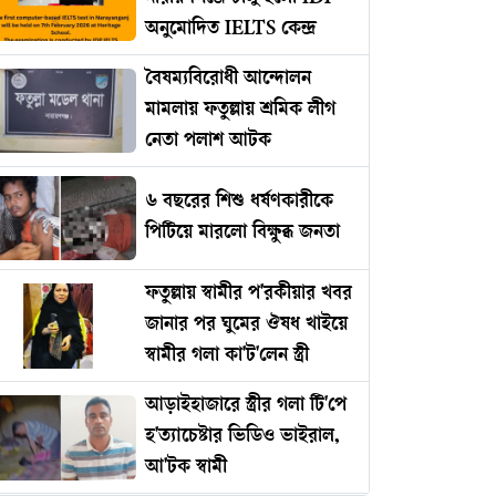
অনুমোদিত IELTS কেন্দ্র
বৈষম্যবিরোধী আন্দোলন
মামলায় ফতুল্লায় শ্রমিক লীগ
নেতা পলাশ আটক
৬ বছরের শিশু ধর্ষণকারীকে
পিটিয়ে মারলো বিক্ষুব্ধ জনতা
ফতুল্লায় স্বামীর প'রকীয়ার খবর
জানার পর ঘুমের ঔষধ খাইয়ে
স্বামীর গলা কা'ট'লেন স্ত্রী
আড়াইহাজারে স্ত্রীর গলা টি'পে
হ'ত্যাচেষ্টার ভিডিও ভাইরাল,
আ'টক স্বামী