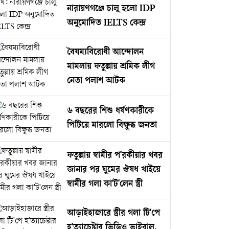
নারায়ণগঞ্জে চালু হলো IDP
অনুমোদিত IELTS কেন্দ্র
বৈষম্যবিরোধী আন্দোলন
মামলায় ফতুল্লায় শ্রমিক লীগ
নেতা পলাশ আটক
৬ বছরের শিশু ধর্ষণকারীকে
পিটিয়ে মারলো বিক্ষুব্ধ জনতা
ফতুল্লায় স্বামীর প'রকীয়ার খবর
জানার পর ঘুমের ঔষধ খাইয়ে
স্বামীর গলা কা'ট'লেন স্ত্রী
আড়াইহাজারে স্ত্রীর গলা টি'পে
হ'ত্যাচেষ্টার ভিডিও ভাইরাল,