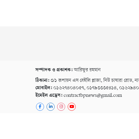
সম্পাদক ও প্রকাশক:
আরিফুর রহমান
ঠিকানা:
৩/১ রূপায়ন এস বেইলি প্লাজা, নিউ চাষারা রোড, না
মোবাইল:
০১৬২৭৪০৪০৫৭, ০১৭৯৩৩৩৫৪১৪, ০১৬২৯৪
ইমেইল এড্রেস:
contractbpnews@gmail.com
কপিরাইট © ২০২৬ । সর্বস্ব সংরক্ষিত বি পি নিউজ ২৪
গোপনীয়তা নীতি
বিজ্ঞাপন
ই-পেপার
কনভার্টার