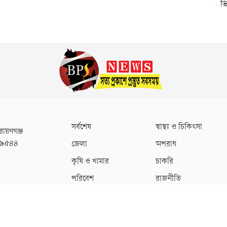
সর্বশেষ
স্বাস্থ্য ও চিকিৎসা
রায়ণগঞ্জ
০৯৫৪৪
জেলা
অপরাধ
কৃষি ও খামার
চাকরি
পরিবেশ
রাজনীতি