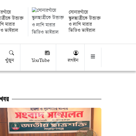
রগাঁয়ে
সোনারগাঁয়ে
াত্রীকে উত্ত্যক্ত
স্কুলছাত্রীকে উত্ত্যক্ত
থি মারার
ও লাথি মারার
িও ভাইরাল
ভিডিও ভাইরাল
খুঁজুন
YouTube
লগইন
খবর