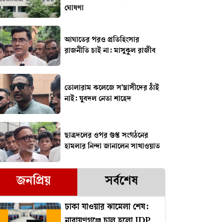
ঘোষণা
আঘাতের পরও প্রতিহিংসার
রাজনীতি চাই না: মাসুকুল রাজীব
তোলারাম কলেজে স'ন্ত্রাসীদের ঠাঁই
নাই: যুবদল নেতা শাহেদ
ছাত্রদলের ওপর গুপ্ত সংগঠনের
হামলার নিন্দা জানালেন সাখাওয়াত
জনপ্রিয়
সর্বশেষ
ঢাকা যাওয়ার ঝামেলা শেষ:
নারায়ণগঞ্জে চালু হলো IDP