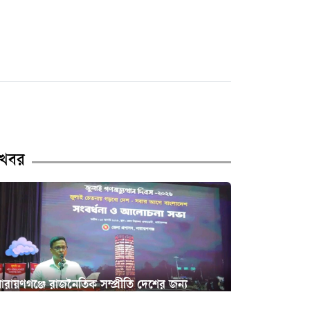
বন্দর–কাঁচপুরের অংশ
খবর
ারায়ণগঞ্জে রাজনৈতিক সম্প্রীতি দেশের জন্য
উদাহরণ: ডিসি