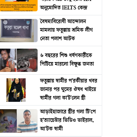
অনুমোদিত IELTS কেন্দ্র
বৈষম্যবিরোধী আন্দোলন
মামলায় ফতুল্লায় শ্রমিক লীগ
নেতা পলাশ আটক
৬ বছরের শিশু ধর্ষণকারীকে
পিটিয়ে মারলো বিক্ষুব্ধ জনতা
ফতুল্লায় স্বামীর প'রকীয়ার খবর
জানার পর ঘুমের ঔষধ খাইয়ে
স্বামীর গলা কা'ট'লেন স্ত্রী
আড়াইহাজারে স্ত্রীর গলা টি'পে
হ'ত্যাচেষ্টার ভিডিও ভাইরাল,
আ'টক স্বামী