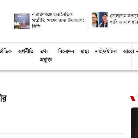
নারায়ণগঞ্জে রাজনৈতিক
তোলারাম সংঘর্ষ
সম্প্রীতি দেশের জন্য উদাহরণ:
দাবি জানাল ছাত
ডিসি
্জাতিক
অর্থনীতি
তথ্য
বিনোদন
স্বাস্থ্য
লাইফস্টাইল
আরো
প্রযুক্তি
ীর