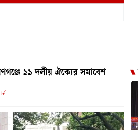
ায়ণগঞ্জে ১১ দলীয় ঐক্যের সমাবেশ
র্ড
ন