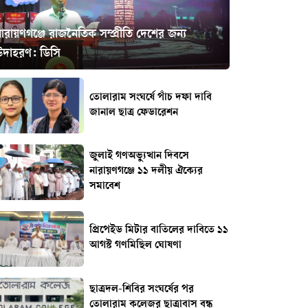
ারায়ণগঞ্জে রাজনৈতিক সম্প্রীতি দেশের জন্য
উদাহরণ: ডিসি
তোলারাম সংঘর্ষে পাঁচ দফা দাবি
জানাল ছাত্র ফেডারেশন
জুলাই গণঅভ্যুত্থান দিবসে
নারায়ণগঞ্জে ১১ দলীয় ঐক্যের
সমাবেশ
প্রিপেইড মিটার বাতিলের দাবিতে ১১
আগস্ট গণমিছিল ঘোষণা
ছাত্রদল-শিবির সংঘর্ষের পর
তোলারাম কলেজর ছাত্রাবাস বন্ধ