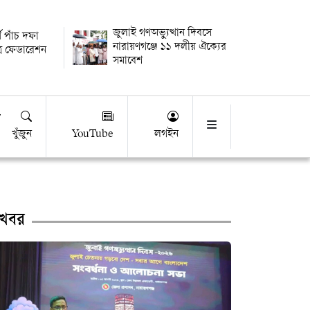
জুলাই গণঅভ্যুত্থান দিবসে
ে পাঁচ দফা
নারায়ণগঞ্জে ১১ দলীয় ঐক্যের
্র ফেডারেশন
সমাবেশ
খুঁজুন
YouTube
লগইন
খবর