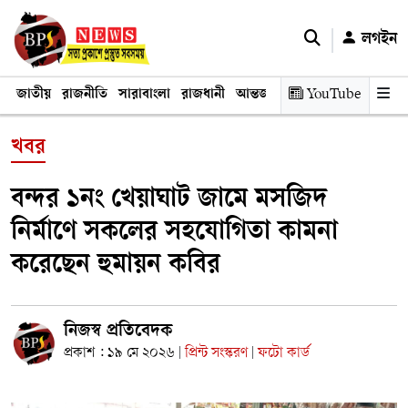
লগইন
জাতীয়
রাজনীতি
সারাবাংলা
রাজধানী
আন্তর্জাতিক
YouTube
অর্থনীতি
তথ্য প্রযুক
খবর
বন্দর ১নং খেয়াঘাট জামে মসজিদ
নির্মাণে সকলের সহযোগিতা কামনা
করেছেন হুমায়ন কবির
নিজস্ব প্রতিবেদক
প্রকাশ : ১৯ মে ২০২৬
প্রিন্ট সংস্করণ
ফটো কার্ড
|
|